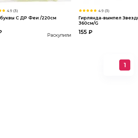
4.9 (3)
4.9 (3)
-буквы С ДР Феи /220см
Гирлянда-вымпел Звезд
360см/G
₽
155
₽
Раскупили
1