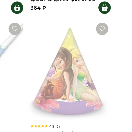
364
₽
4.9 (3)