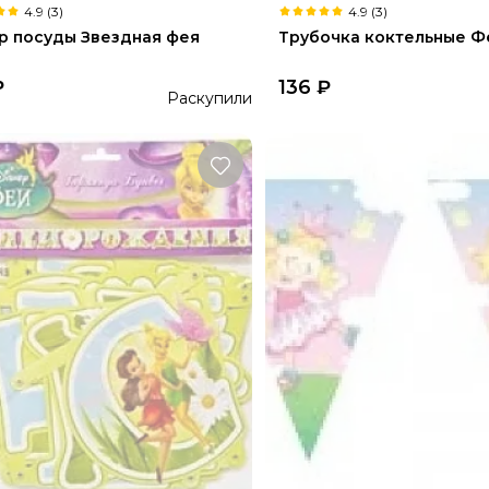
4.9 (3)
4.9 (3)
р посуды Звездная фея
Трубочка коктельные Ф
₽
136
₽
Раскупили