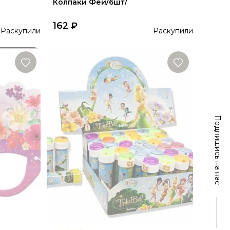
Колпаки Феи/6шт/
162
₽
Раскупили
Раскупили
Подпишись на нас