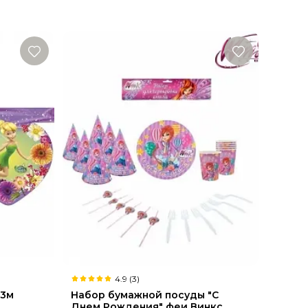
4.9 (3)
,3м
Набор бумажной посуды "С
Днем Рождения" феи Винкс