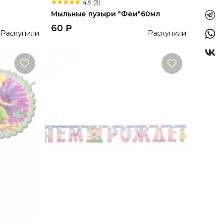
4.9 (3)
Мыльные пузыри "Феи"60мл
60
₽
Раскупили
Раскупили