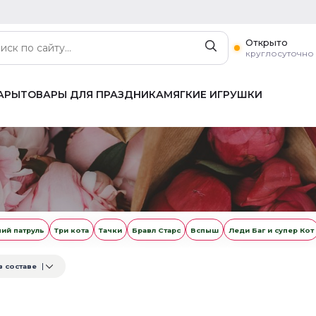
Открыто
круглосуточно
АРЫ
ТОВАРЫ ДЛЯ ПРАЗДНИКА
МЯГКИЕ ИГРУШКИ
ий патруль
Три кота
Тачки
Бравл Старс
Вспыш
Леди Баг и супер Кот
в составе