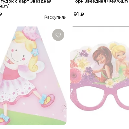
-гудок с карт Звездная
Горн Звездная Фея/6шт/
6шт/
₽
91
₽
Раскупили