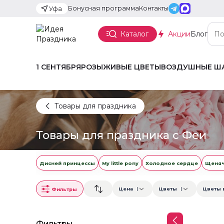
Бонусная программа
Контакты
Уфа
Каталог
Акции
Блог
1 СЕНТЯБРЯ
РОЗЫ
ЖИВЫЕ ЦВЕТЫ
ВОЗДУШНЫЕ Ш
Товары для праздника
Товары для праздника с Феи
Дисней принцессы
My little pony
Холодное сердце
Щеняч
Цена
Цветы
Цветы 
Фильтры
Фильтры