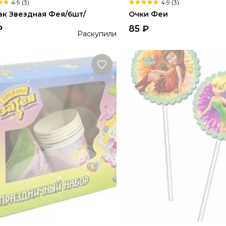
4.9 (3)
4.9 (3)
ак Звездная Фея/6шт/
Очки Феи
₽
85
₽
Раскупили