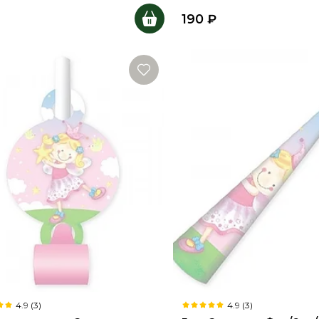
190
₽
4.9 (3)
4.9 (3)