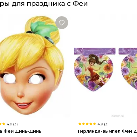
ры для праздника с Феи
4.9 (3)
4.9 (3)
а Феи Динь-Динь
Гирлянда-вымпел Феи 2