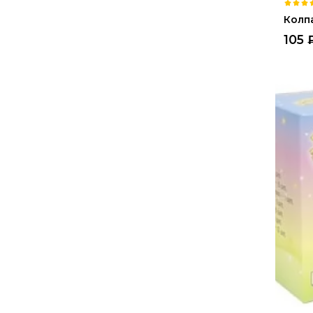
Колп
105