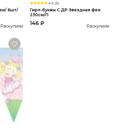
4.9 (3)
еи/ 6шт/
Гирл-буквы С ДР Звездная фея
230см/П
146
₽
Раскупили
Раскупили