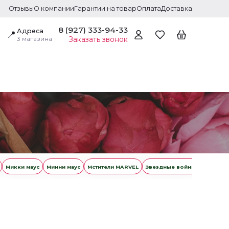
Отзывы
О компании
Гарантии на товар
Оплата
Доставка
8 (927) 333-94-33
Адреса
📍
3 магазина
Заказать звонок
Микки маус
Минни маус
Мстители MARVEL
Звездные войны
Русалоч