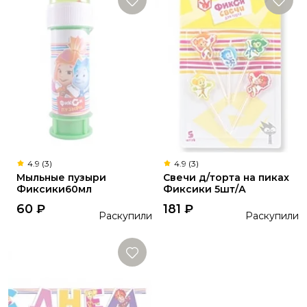
4.9 (3)
4.9 (3)
Мыльные пузыри
Свечи д/торта на пиках
Фиксики60мл
Фиксики 5шт/А
60
₽
181
₽
Раскупили
Раскупили