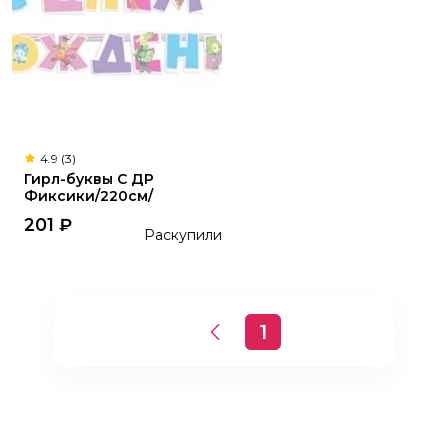
4.9 (3)
Гирл-буквы С ДР
Фиксики/220см/
201
₽
Раскупили
1