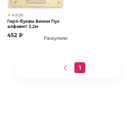
4.9 (3)
Гирл-буквы Винни Пух
алфавит 2,2м
452
₽
Раскупили
1