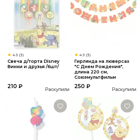
4.9 (3)
4.9 (3)
Свеча д/торта Disney
Гирлянда на люверсах
Винни и друзья /6шт/
"С Днем Рождения",
длина 220 см,
Союзмультфильм
210
₽
250
₽
Раскупили
Раскупили