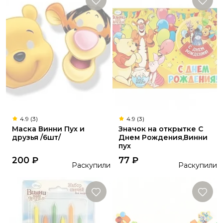
4.9 (3)
4.9 (3)
Маска Винни Пух и
Значок на открытке С
друзья /6шт/
Днем Рождения,Винни
пух
200
₽
77
₽
Раскупили
Раскупили