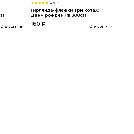
4.9 (3)
Гирлянда-флажки Три кота,С
см
Днем рождения! 300см
160
₽
Раскупили
Раскупили