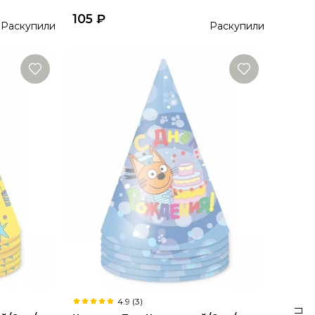
105
₽
Раскупили
Раскупили
4.9 (3)