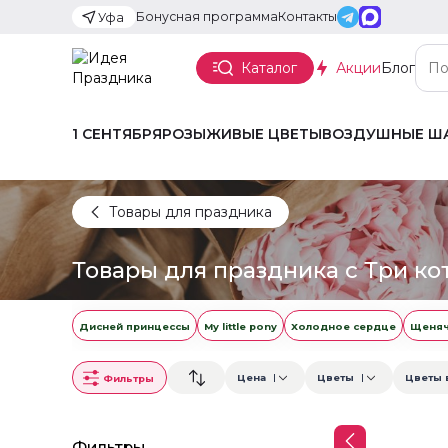
Бонусная программа
Контакты
Уфа
Каталог
Акции
Блог
1 СЕНТЯБРЯ
РОЗЫ
ЖИВЫЕ ЦВЕТЫ
ВОЗДУШНЫЕ Ш
Товары для праздника
Товары для праздника с Три ко
Дисней принцессы
My little pony
Холодное сердце
Щеняч
Цена
Цветы
Цветы 
Фильтры
Фильтры