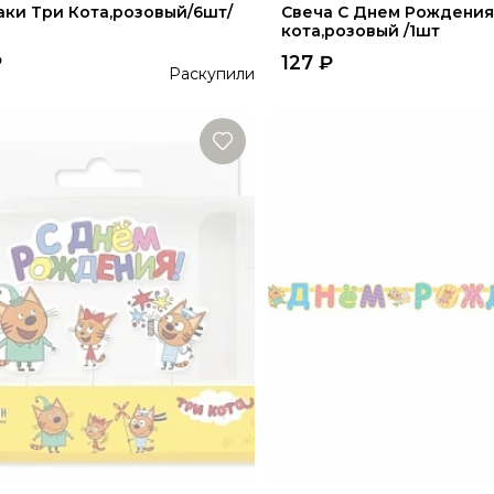
аки Три Кота,розовый/6шт/
Свеча С Днем Рождения
кота,розовый /1шт
₽
127
₽
Раскупили