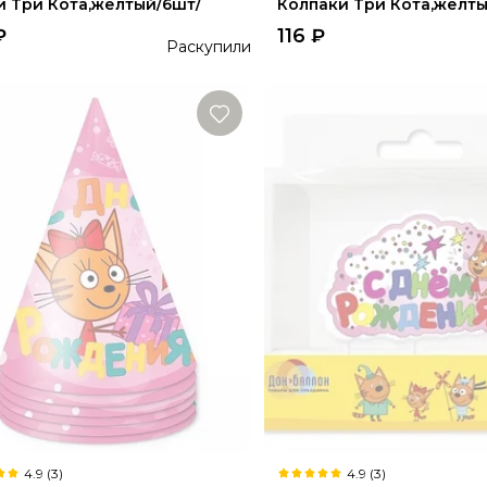
и Три Кота,желтый/6шт/
Колпаки Три Кота,желты
₽
116
₽
Раскупили
4.9 (3)
4.9 (3)