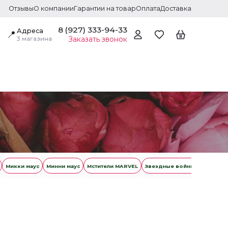
Отзывы
О компании
Гарантии на товар
Оплата
Доставка
8 (927) 333-94-33
Адреса
📍
3 магазина
Заказать звонок
Микки маус
Минни маус
Мстители MARVEL
Звездные войны
Русалоч