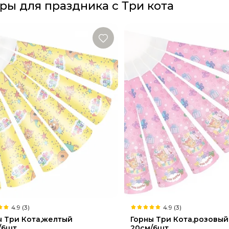
ры для праздника с Три кота
4.9 (3)
4.9 (3)
ы Три Кота,желтый
Горны Три Кота,розовый
/6шт
20см/6шт