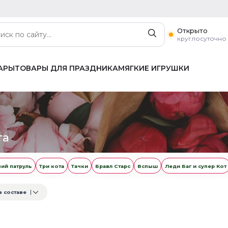
Открыто
круглосуточно
АРЫ
ТОВАРЫ ДЛЯ ПРАЗДНИКА
МЯГКИЕ ИГРУШКИ
та
ий патруль
Три кота
Тачки
Бравл Старс
Вспыш
Леди Баг и супер Кот
в составе