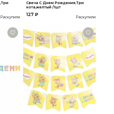
,Три
Свеча С Днем Рождения,Три
кота,желтый /1шт
127
₽
Раскупили
Раскупили