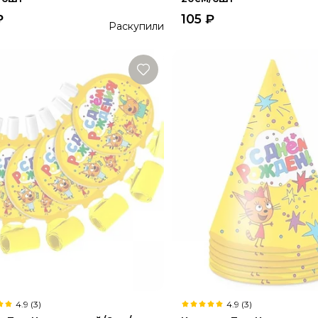
₽
105
₽
Раскупили
4.9 (3)
4.9 (3)