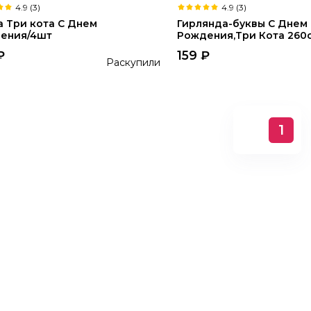
4.9 (3)
4.9 (3)
а Три кота С Днем
Гирлянда-буквы С Днем
ения/4шт
Рождения,Три Кота 260
₽
159
₽
Раскупили
1