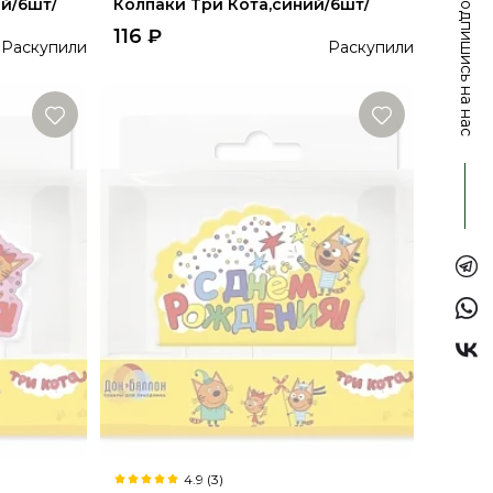
Подпишись на нас
й/6шт/
Колпаки Три Кота,синий/6шт/
116
₽
Раскупили
Раскупили
4.9 (3)