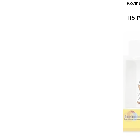
Колп
116