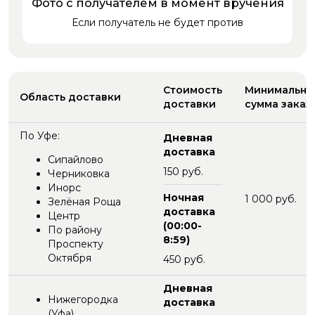
Фото с получателем в момент вручения
Если получатель не будет против
Стоимость
Минимальна
Область доставки
доставки
сумма заказ
По Уфе:
Дневная
доставка
Сипайлово
150 руб.
Черниковка
Инорс
Ночная
1 000 руб.
Зелёная Роща
доставка
Центр
(00:00-
По району
8:59)
Проспекту
Октября
450 руб.
Дневная
Нижегородка
доставка
(Уфа)