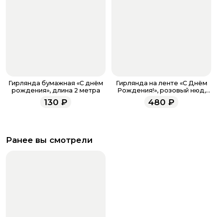
Гирлянда бумажная «C днём
Гирлянда на ленте «С Днём
рождения», длина 2 метра
Рождения!», розовый нюд,
200 см
130
₽
480
₽
Ранее вы смотрели