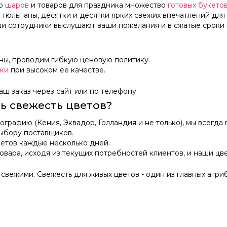
р
шаров
и товаров для праздника множество
готовых букето
 тюльпаны, десятки и десятки ярких свежих впечатлений для
ши сотрудники выслушают ваши пожелания и в сжатые сроки 
ны, проводим гибкую ценовую политику.
вки
при высоком ее качестве.
ш заказ через сайт или по телефону.
ь свежесть цветов?
графию (Кения, Эквадор, Голландия и не только), мы всегда
выбору поставщиков.
ветов каждые несколько дней.
вара, исходя из текущих потребностей клиентов, и наши цв
свежими. Свежесть для живых цветов - один из главных атриб