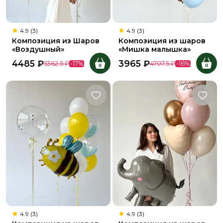
4.9 (3)
4.9 (3)
Композиция из Шаров
Композиция из шаров
«Воздушный»
«Мишка малышка»
4485
₽
3965
₽
5362.5
₽
-
17
%
4707.5
₽
-
16
%
4.9 (3)
4.9 (3)