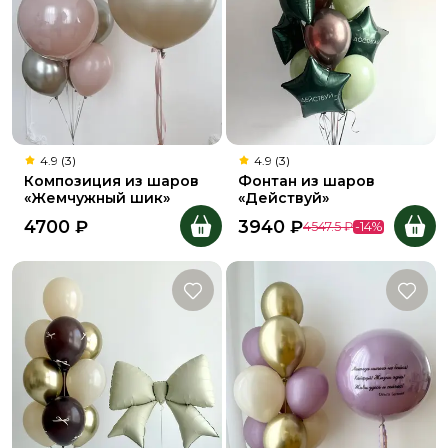
4.9 (3)
4.9 (3)
Композиция из шаров
Фонтан из шаров
«Жемчужный шик»
«Действуй»
4700
₽
3940
₽
4547.5
₽
-
14
%