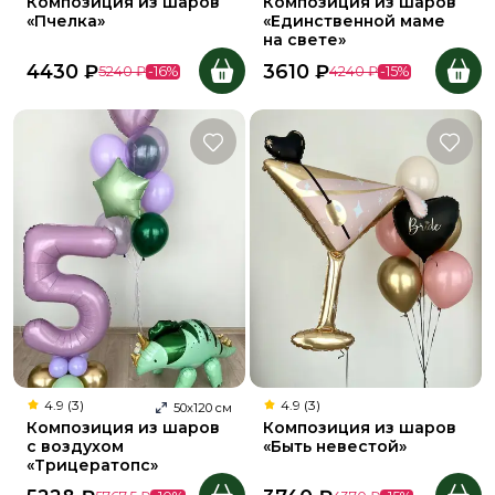
Композиция из шаров
Композиция из шаров
«Пчелка»
«Единственной маме
на свете»
4430
₽
3610
₽
5240
₽
-
16
%
4240
₽
-
15
%
4.9 (3)
4.9 (3)
50
х
120
см
Композиция из шаров
Композиция из шаров
с воздухом
«Быть невестой»
«Трицератопс»