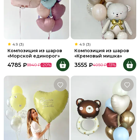
4.9 (3)
4.9 (3)
Композиция из шаров
Композиция из шаров
«Морской единорог»
«Кремовый мишка»
4785
₽
3555
₽
5940
₽
-
20
%
4050
₽
-
13
%