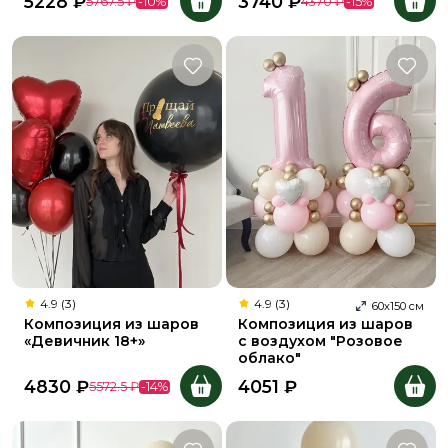
5228
₽
3740
₽
5767.5
₽
-
10
%
4370
₽
-
15
%
4.9 (3)
4.9 (3)
60
х
150
см
Композиция из шаров
Композиция из шаров
«Девичник 18+»
с воздухом "Розовое
облако"
4830
₽
4051
₽
5572.5
₽
-
14
%