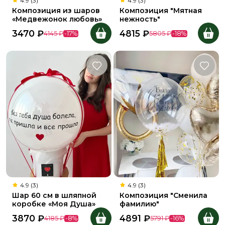
4.9 (3)
4.9 (3)
Композиция из шаров
Композиция "Мятная
«Медвежонок любовь»
нежность"
3470
₽
4815
₽
4145
₽
-
17
%
5805
₽
-
18
%
4.9 (3)
4.9 (3)
Шар 60 см в шляпной
Композиция "Сменила
коробке «Моя Душа»
фамилию"
3870
₽
4891
₽
4185
₽
-
8
%
5791
₽
-
16
%