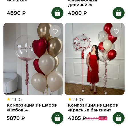
«Мишка»
«Жемчужный
девичник»
4890
₽
4900
₽
4.9 (3)
4.9 (3)
Композиция из шаров
Композиция из шаров
«Любовь»
«Красные бантики»
5870
₽
4285
₽
5050
₽
-
16
%