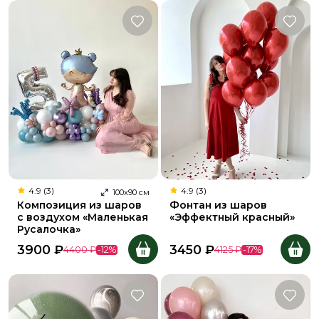
4.9 (3)
4.9 (3)
100
х
90
см
Композиция из шаров
Фонтан из шаров
с воздухом «Маленькая
«Эффектный красный»
Русалочка»
3900
₽
3450
₽
4400
₽
-
12
%
4125
₽
-
17
%