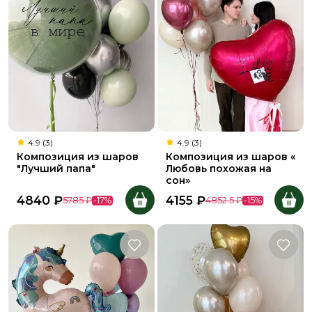
4.9 (3)
4.9 (3)
Композиция из шаров
Композиция из шаров «
"Лучший папа"
Любовь похожая на
сон»
4840
₽
4155
₽
5785
₽
-
17
%
4852.5
₽
-
15
%