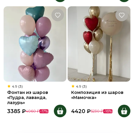
4.9 (3)
4.9 (3)
Фонтан из шаров
Композиция из шаров
«Пудра, лаванда,
«Мамочка»
лазурь»
3385
₽
4420
₽
4060
₽
-
17
%
5230
₽
-
16
%