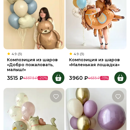
4.9 (3)
4.9 (3)
Композиция из шаров
Композиция из шаров
«Добро пожаловать,
«Маленькая лошадка»
малыш!»
3515
₽
3960
₽
4357.5
₽
-
20
%
4635
₽
-
15
%