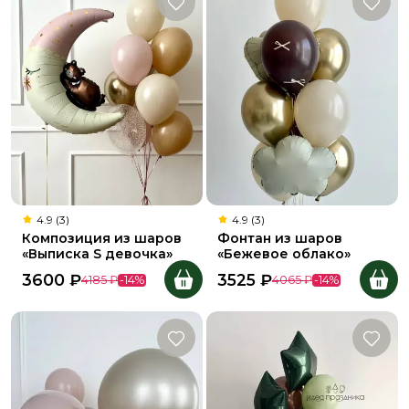
4.9 (3)
4.9 (3)
Композиция из шаров
Фонтан из шаров
«Выписка S девочка»
«Бежевое облако»
3600
₽
3525
₽
4185
₽
-
14
%
4065
₽
-
14
%