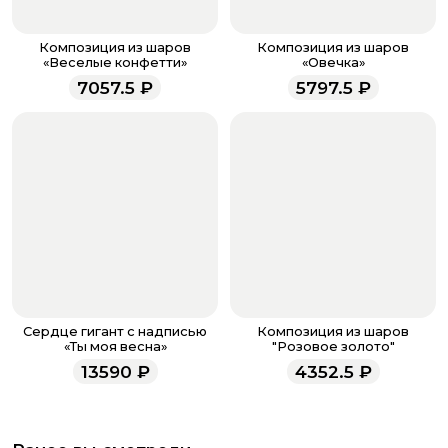
Если у вас остались вопросы по оформлению заказа,
звоните по номеру телефона
8 (927) 936-71-86
или
Композиция из шаров
Композиция из шаров
напишите WhatsApp
+7 937 333-66-53
. Наши
«Веселые конфетти»
«Овечка»
менеджеры работают ежедневно с 9.00 до 23.00 и
7057.5
₽
5797.5
₽
всегда рады проконсультировать вас.
Сердце гигант с надписью
Композиция из шаров
«Ты моя весна»
"Розовое золото"
13590
₽
4352.5
₽