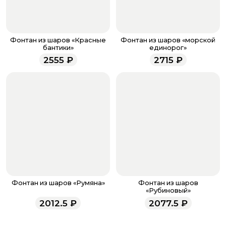
менеджер для подтверждения и информировании о
доставке.
Если у вас остались вопросы по оформлению заказа,
звоните по номеру телефона
8 (927) 936-71-86
или
Фонтан из шаров «Красные
Фонтан из шаров «морской
напишите WhatsApp
+7 937 333-66-53
. Наши
бантики»
единорог»
менеджеры работают ежедневно с 9.00 до 23.00 и
2555
₽
2715
₽
всегда рады проконсультировать вас.
Фонтан из шаров «Румяна»
Фонтан из шаров
«Рубиновый»
2012.5
₽
2077.5
₽