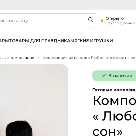
Открыто
круглосуточно
АРЫ
ТОВАРЫ ДЛЯ ПРАЗДНИКА
МЯГКИЕ ИГРУШКИ
овые композиции
Композиция из шаров « Любовь похожая на со
В наличии
Готовые компози
Компо
« Люб
сон»