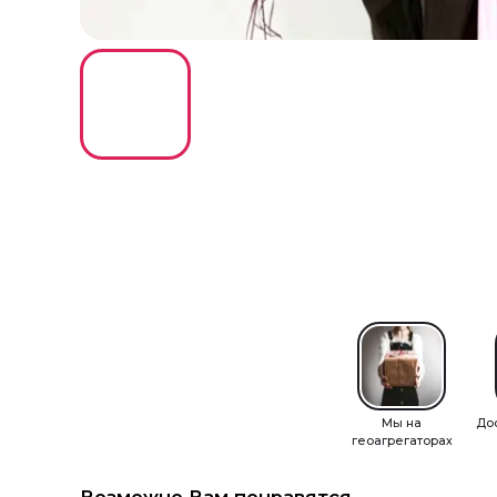
Мы на
До
геоагрегаторах