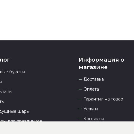
лог
Информация о
магазине
овые букеты
Доставка
ы
Оплата
ьпаны
Гарантии на товар
ты
Услуги
душные шары
Контакты
ары для праздников
Отзывы