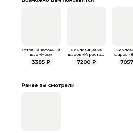
Возможно Вам понравятся
Готовый шуточный
Композиция из
Компози
шар «Мем»
шаров «Игристое.
шаров «
Девичник»
конфе
3385
₽
7200
₽
7057
Ранее вы смотрели