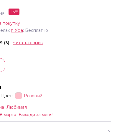
-
15
%
₽
а покупку
делах
г.
Уфа
: Бесплатно
.9 (3)
Читать отзывы
и
Цвет:
Розовый
на
Любимая
8 марта
Выходи за меня!