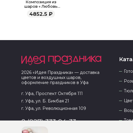
Композиция из
шаров « Любовь
похожая на сон»
4852.5
₽
Ката
Гот
2026
«
Идея Праздника
» — доставка
цветов и воздушных шаров,
Роз
оформление праздников в
Уфа
Тюл
г. Уфа, Проспект Октября 111
Цве
г. Уфа, ул. Б. Бикбая 21
г. Уфа, ул. Революционная 109
Воз
Тов
8 (927) 333-94-33