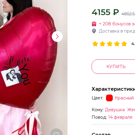
4155 ₽
4852.5
+
208
бонусов з
Доставка в пре
4
КУПИТЬ
Характеристик
Цвет:
Красный
Кому:
Девушка
Же
Повод:
14 февраля
Состав