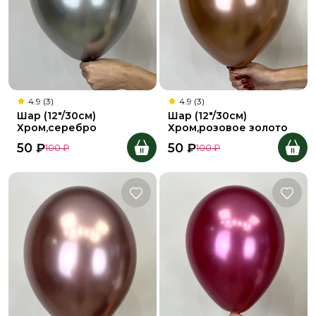
4.9 (3)
4.9 (3)
Шар (12"/30см)
Шар (12"/30см)
Хром,серебро
Хром,розовое золото
50
₽
50
₽
100
₽
100
₽