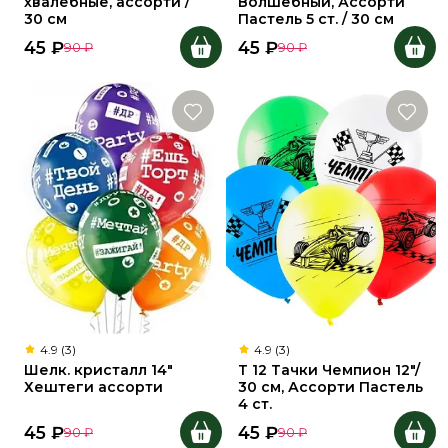
хвалебные, ассорти /
Волшебный, Ассорти
30 см
Пастель 5 ст. / 30 см
45
₽
45
₽
90
₽
90
₽
4.9 (3)
4.9 (3)
Шелк. кристалл 14"
Т 12 Тачки Чемпион 12"/
Хештеги ассорти
30 см, Ассорти Пастель
4 ст.
45
₽
45
₽
90
₽
90
₽