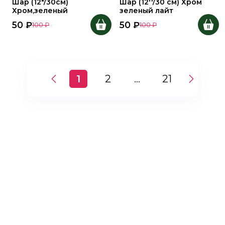
Шар (12"/30см)
Шар (12''/30 см) Хром
Хром,зеленый
зеленый лайт
50
₽
50
₽
100
₽
100
₽
1
2
...
21