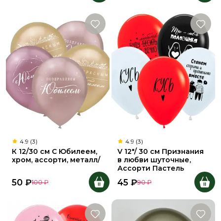
4.9 (3)
4.9 (3)
К 12/30 см С Юбилеем,
V 12"/ 30 см Признания
хром, ассорти, металл/
в любви шуточные,
Ассорти Пастель
50
₽
45
₽
100
₽
90
₽