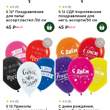
4.9 (3)
4.9 (3)
S 12" Поздравление
S 12 СДР Королевские
для папы!
поздравления для
ассорт,пастел /30 см
него, ассорти/30 см
45
₽
45
₽
90
₽
90
₽
4.9 (3)
4.9 (3)
S 12 Приколы
С днем рождения,