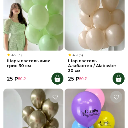
4.9 (3)
4.9 (3)
Шары пастель киви
Шар пастель
грин 30 см
Алабастер / Alabaster
30 см
25
₽
25
₽
50
₽
50
₽