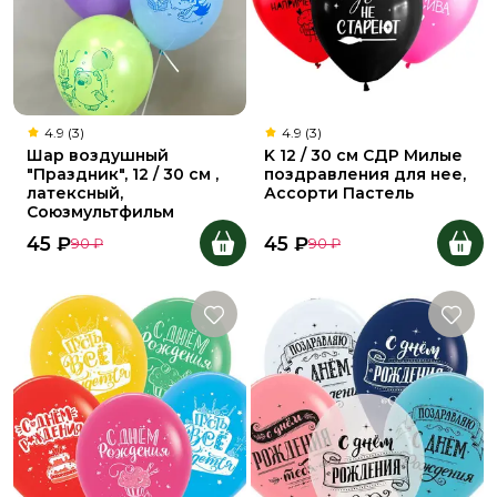
4.9 (3)
4.9 (3)
Шар воздушный
K 12 / 30 см СДР Милые
"Праздник", 12 / 30 см ,
поздравления для нее,
латексный,
Ассорти Пастель
Союзмультфильм
45
₽
45
₽
90
₽
90
₽