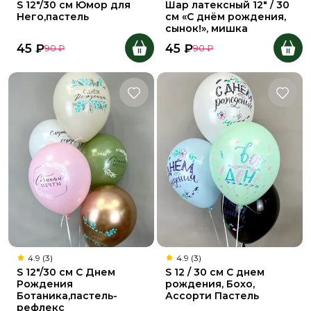
S 12"/30 см Юмор для
Шар латексный 12" / 30
Него,пастель
см «С днём рождения,
сынок!», мишка
45
₽
45
₽
90
₽
90
₽
4.9 (3)
4.9 (3)
S 12"/30 см С Днем
S 12 / 30 см С днем
Рождения
рождения, Бохо,
Ботаника,пастель-
Ассорти Пастель
рефлекс