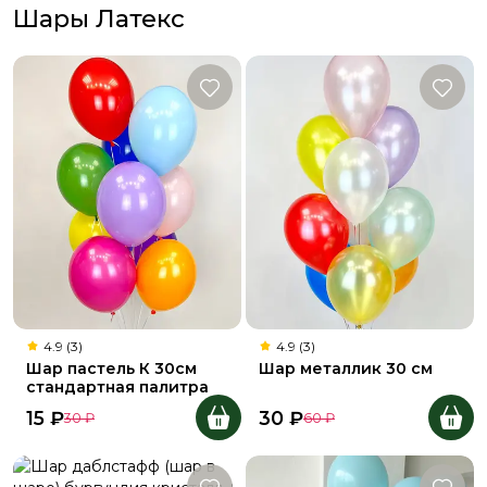
Шары Латекс
4.9 (3)
4.9 (3)
Шар пастель К 30см
Шар металлик 30 см
стандартная палитра
15
₽
30
₽
30
₽
60
₽