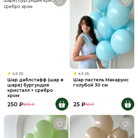
4.9 (3)
4.9 (3)
Шар даблстафф (шар в
Шар пастель Макарунс
шаре) бургундия
голубой 30 см
кристалл + сребро
хром
250
₽
25
₽
500
₽
50
₽