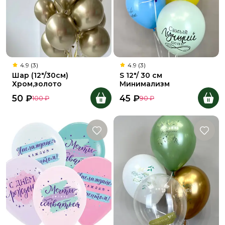
4.9 (3)
4.9 (3)
Шар (12"/30см)
S 12"/ 30 см
Хром,золото
Минимализм
50
₽
45
₽
100
₽
90
₽