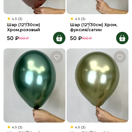
4.9 (3)
4.9 (3)
Шар (12"/30см)
Шар (12"/30см) Хром,
Хром,розовый
фуксия/сатин
50
₽
50
₽
100
₽
100
₽
4.9 (3)
4.9 (3)