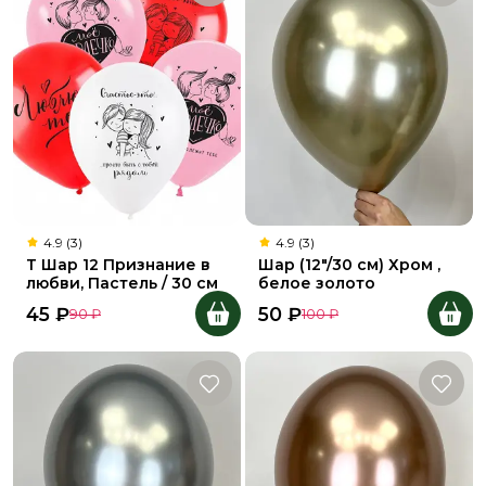
4.9 (3)
4.9 (3)
Т Шар 12 Признание в
Шар (12"/30 см) Хром ,
любви, Пастель / 30 см
белое золото
45
₽
50
₽
90
₽
100
₽