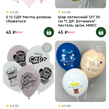
4.9 (3)
4.9 (3)
S 12 СДР Мечты должны
Шар латексный 12"/ 30
сбываться
см "С ДР. Ботаника"
пастель, хром, МИКС
45
₽
45
₽
90
₽
90
₽
4.9 (3)
4.9 (3)