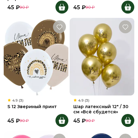
45
₽
45
₽
90
₽
90
₽
4.9 (3)
4.9 (3)
S 12 Звериный принт
Шар латексный 12" / 30
см «Всё сбудется»
45
₽
45
₽
90
₽
90
₽