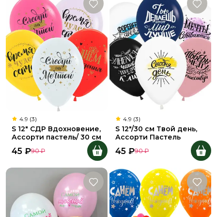
4.9 (3)
4.9 (3)
S 12" СДР Вдохновение,
S 12"/30 см Твой день,
Ассорти пастель/ 30 см
Ассорти Пастель
45
₽
45
₽
90
₽
90
₽