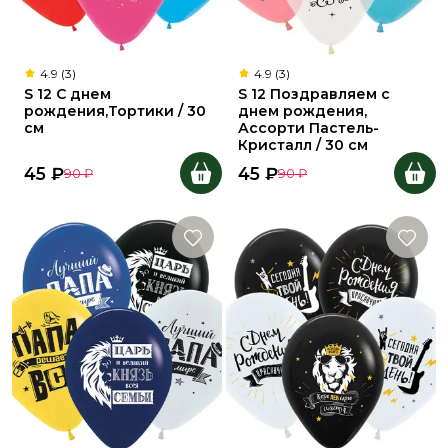
4.9 (3)
4.9 (3)
S 12 С днем
S 12 Поздравляем с
рождения,Тортики / 30
днем рождения,
см
Ассорти Пастель-
Кристалл / 30 см
45
₽
45
₽
90
₽
90
₽