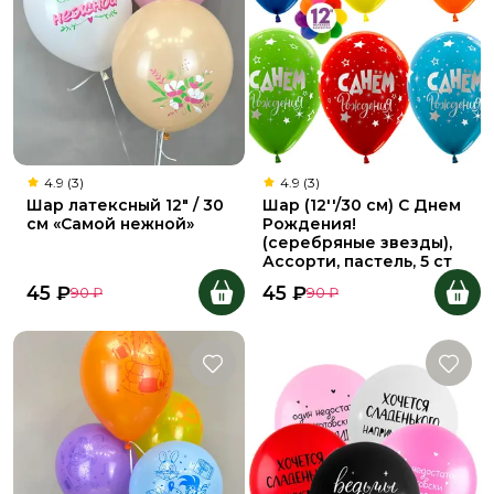
4.9 (3)
4.9 (3)
Шар латексный 12" / 30
Шар (12''/30 см) С Днем
см «Самой нежной»
Рождения!
(серебряные звезды),
Ассорти, пастель, 5 ст
45
₽
45
₽
90
₽
90
₽