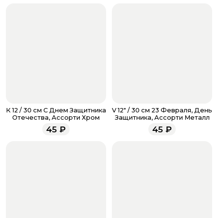
если они у вас есть. Чтобы проверить наличие
бонусов, необходимо заполнить поле телефона.
Когда все поля будет заполнены, нажмите на
кнопку «Оформить заказ».
Оплатите товар выбрав удобный для вас способ:
банковская карта, ЮMoney, SberPay, T-Pay.
После завершения оплаты с вами свяжется
менеджер для подтверждения и информировании о
доставке.
Если у вас остались вопросы по оформлению заказа,
звоните по номеру телефона
8 (927) 936-71-86
или
К 12 / 30 см С Днем Защитника
V 12" / 30 см 23 Февраля, День
напишите WhatsApp
+7 937 333-66-53
. Наши
Отечества, Ассорти Хром
Защитника, Ассорти Металл
менеджеры работают ежедневно с 9.00 до 23.00 и
45
₽
45
₽
всегда рады проконсультировать вас.