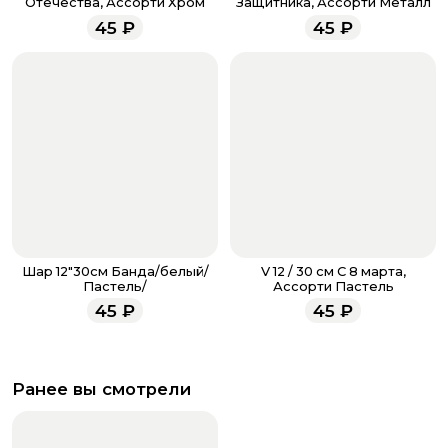
Отечества, Ассорти Хром
Защитника, Ассорти Металл
менеджеры работают ежедневно с 9.00 до 23.00 и
45
₽
45
₽
всегда рады проконсультировать вас.
Шар 12"30см Банда/белый/
V 12 / 30 см С 8 марта,
Пастель/
Ассорти Пастель
45
₽
45
₽
Ранее вы смотрели