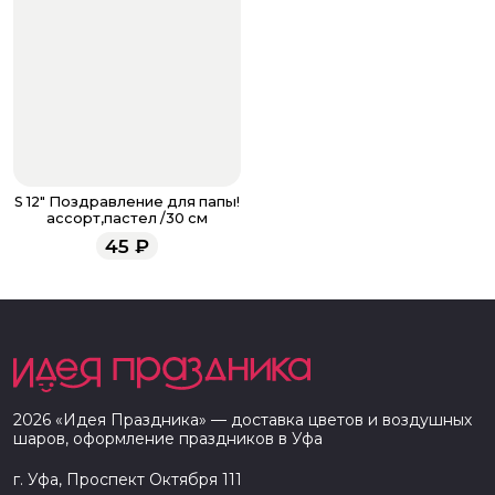
S 12" Поздравление для папы!
ассорт,пастел /30 см
45
₽
2026
«
Идея Праздника
» — доставка цветов и воздушных
шаров, оформление праздников в
Уфа
г. Уфа, Проспект Октября 111