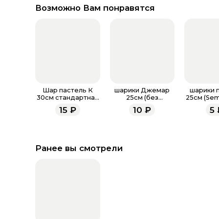
Возможно Вам понравятся
Шар пастель К
шарики Джемар
шарики 
30см стандартная
25см (без
25см (Sem
палитра
обработки)
обрабо
15
₽
10
₽
5
Ранее вы смотрели