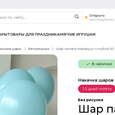
Открыто
круглосуточно
АРЫ
ТОВАРЫ ДЛЯ ПРАЗДНИКА
МЯГКИЕ ИГРУШКИ
ексные шары
Без рисунка
Шар пастель Макарунс голубой 30
В наличии
Накачка шаров
1-5 дней полёта
Без рисунка
Шар п