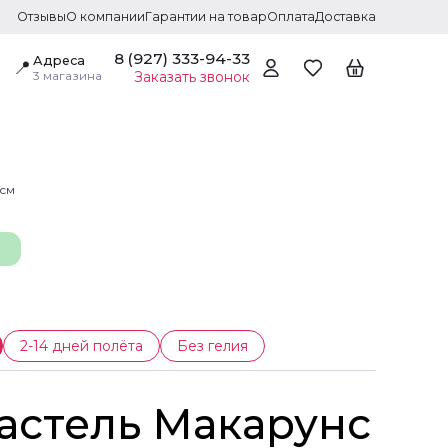
Отзывы
О компании
Гарантии на товар
Оплата
Доставка
8 (927) 333-94-33
Адреса
📍
3 магазина
Заказать звонок
 см
2-14 дней полёта
Без гелия
астель Макарунс