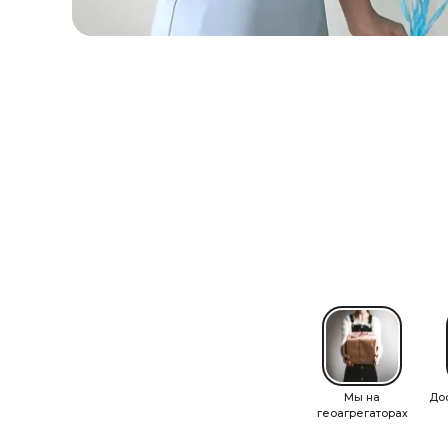
Мы на
До
геоагрегаторах