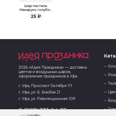
Шар пастель
Макарунс голубой
30 см
25
₽
Ката
Гот
2026
«
Идея Праздника
» — доставка
цветов и воздушных шаров,
Роз
оформление праздников в
Уфа
Тюл
г. Уфа, Проспект Октября 111
Цве
г. Уфа, ул. Б. Бикбая 21
г. Уфа, ул. Революционная 109
Воз
Тов
8 (927) 333-94-33