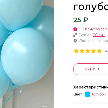
голуб
25 ₽
+
2
бонусов за п
Размер:
30 см
Доставка в пре
4
КУПИТЬ
Характеристик
Цвет:
Голубой