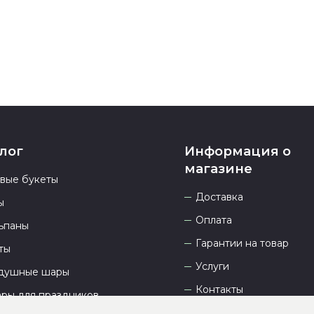
23.00 и всегд
лог
Информация о
магазине
овые букеты
Доставка
ы
Оплата
ьпаны
Гарантии на товар
ты
Услуги
душные шары
Контакты
ары для праздников
Отзывы