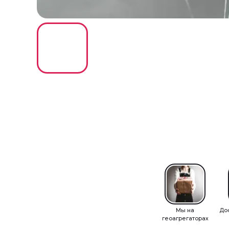
Мы на
До
геоагрегаторах