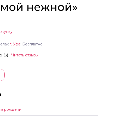
амой нежной»
окупку
делах
г.
Уфа
: Бесплатно
.9 (3)
Читать отзывы
и
нь рождения