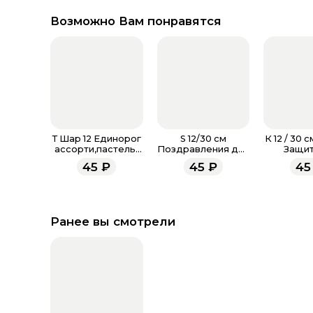
Возможно Вам понравятся
Т Шар 12 Единорог
S 12/30 см
К 12 / 30 
ассорти,пастель-
Поздравления для
Защит
металл
мамы, Ассорти
Отече
45
₽
45
₽
45
Пастель
Ассорт
Ранее вы смотрели