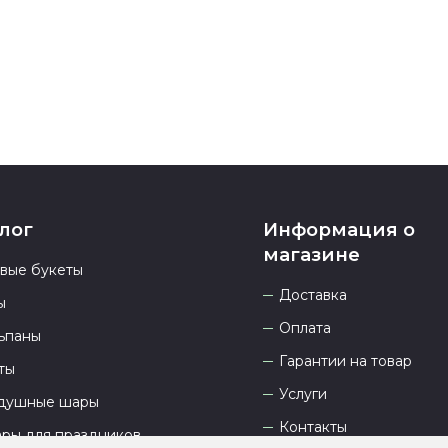
23.00 и всегд
лог
Информация о
магазине
овые букеты
Доставка
ы
Оплата
ьпаны
Гарантии на товар
ты
Услуги
душные шары
Контакты
ары для праздников