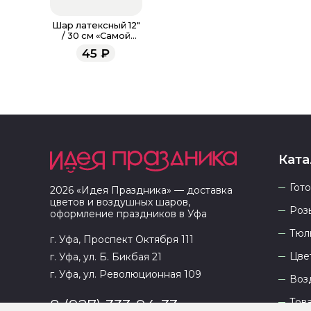
Шар латексный 12"
/ 30 см «Самой
нежной»
45
₽
Ката
Гот
2026
«
Идея Праздника
» — доставка
цветов и воздушных шаров,
Роз
оформление праздников в
Уфа
Тюл
г. Уфа, Проспект Октября 111
Цве
г. Уфа, ул. Б. Бикбая 21
г. Уфа, ул. Революционная 109
Воз
Тов
8 (927) 333-94-33