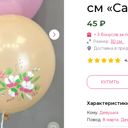
см «С
45 ₽
+
3
бонусов за п
Размер:
30 см
Доставка в пре
4
КУПИТЬ
Характеристик
Кому:
Девушка
Повод:
8 марта
Де