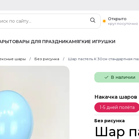
Открыто
круглосуточно
АРЫ
ТОВАРЫ ДЛЯ ПРАЗДНИКА
МЯГКИЕ ИГРУШКИ
ексные шары
Без рисунка
Шар пастель К 30см стандартная па
В наличии
Накачка шаров
1-5 дней полёта
Без рисунка
Шар п