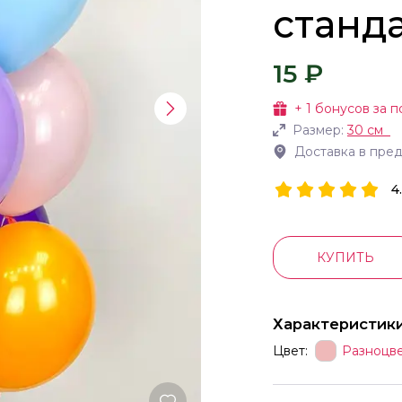
станд
15 ₽
+
1
бонусов за п
Размер:
30 см
Доставка в пре
4
КУПИТЬ
Характеристик
Цвет:
Разноцв