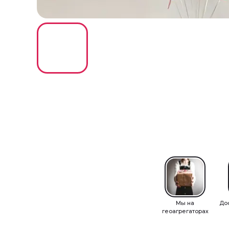
Мы на
До
геоагрегаторах