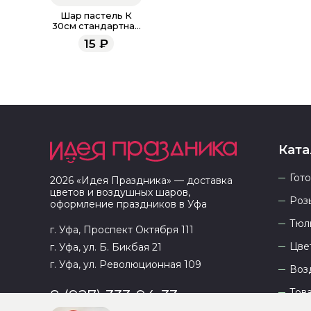
Шар пастель К
30см стандартная
палитра
15
₽
Ката
Гот
2026
«
Идея Праздника
» — доставка
цветов и воздушных шаров,
Роз
оформление праздников в
Уфа
Тюл
г. Уфа, Проспект Октября 111
Цве
г. Уфа, ул. Б. Бикбая 21
г. Уфа, ул. Революционная 109
Воз
Тов
8 (927) 333-94-33