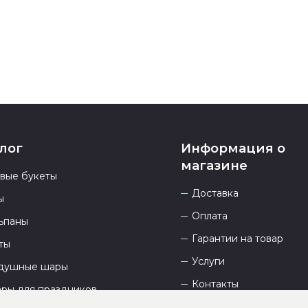
23.00 и всегд
лог
Информация о
магазине
овые букеты
Доставка
ы
Оплата
ьпаны
Гарантии на товар
ты
Услуги
душные шары
Контакты
ары для праздников
Отзывы