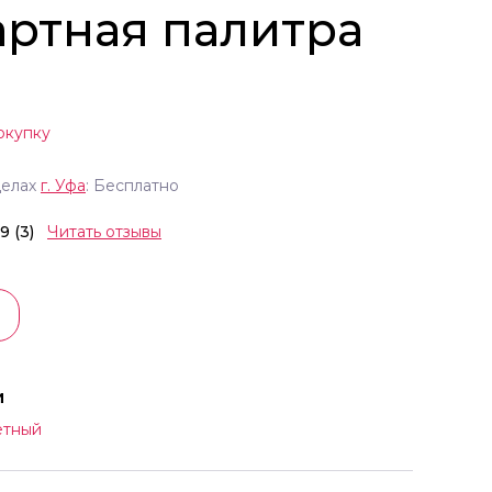
артная палитра
окупку
делах
г.
Уфа
: Бесплатно
.9 (3)
Читать отзывы
и
етный