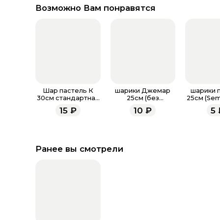
Возможно Вам понравятся
Шар пастель К
шарики Джемар
шарики 
30см стандартная
25см (без
25см (Sem
палитра
обработки)
обрабо
15
₽
10
₽
5
Ранее вы смотрели