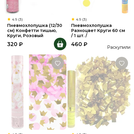
4.9 (3)
4.9 (3)
Пневмохлопушка (12/30
Пневмохлопушка
см) Конфетти тишью,
Разноцвет Круги 60 см
Круги, Розовый
/ 1 шт. /
320
₽
460
₽
Раскупили