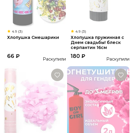
4.9 (3)
4.9 (3)
Хлопушка Смешарики
Хлопушка пружинная с
Днем свадьбы! блеск
серпантин 16см
66
₽
180
₽
Раскупили
Раскупили