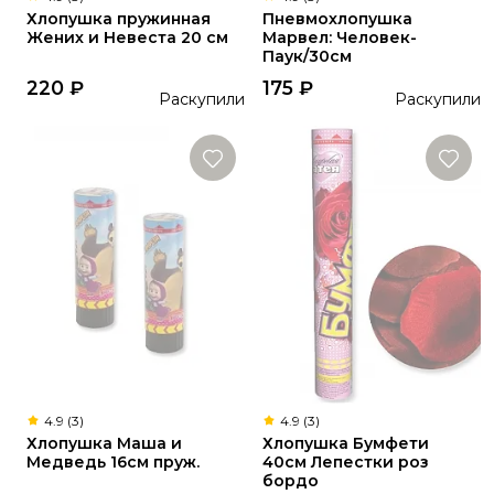
Хлопушка пружинная
Пневмохлопушка
Жених и Невеста 20 см
Марвел: Человек-
Паук/30см
220
₽
175
₽
Раскупили
Раскупили
4.9 (3)
4.9 (3)
Хлопушка Маша и
Хлопушка Бумфети
Медведь 16см пруж.
40см Лепестки роз
бордо