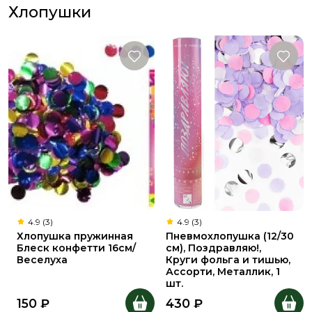
Хлопушки
4.9 (3)
4.9 (3)
Хлопушка пружинная
Пневмохлопушка (12/30
Блеск конфетти 16см/
см), Поздравляю!,
Веселуха
Круги фольга и тишью,
Ассорти, Металлик, 1
шт.
150
₽
430
₽