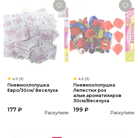
4.9 (3)
4.9 (3)
Пневмохлопушка
Пневмохлопушка
Евро/30см/ Веселуха
Лепестки роз
алые.ароматизиров
30см/Веселуха
177
₽
199
₽
Раскупили
Раскупили