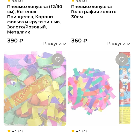
4.9 (3)
4.9 (3)
Пневмохлопушка (12/30
Пневмохлопушка
см), Котенок
Голография золото
Принцесса, Короны
30см
фольга и круги тишью,
Золото/Розовый,
Металлик
390
₽
360
₽
Раскупили
Раскупили
4.9 (3)
4.9 (3)