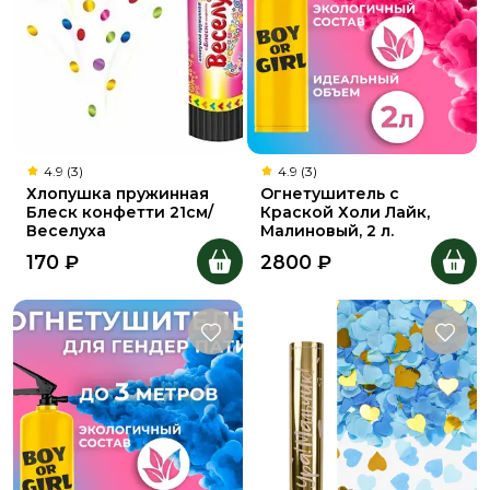
4.9 (3)
4.9 (3)
Хлопушка пружинная
Огнетушитель с
Блеск конфетти 21см/
Краской Холи Лайк,
Веселуха
Малиновый, 2 л.
170
₽
2800
₽