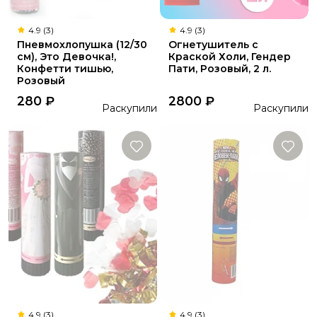
4.9 (3)
4.9 (3)
Пневмохлопушка (12/30
Огнетушитель с
см), Это Девочка!,
Краской Холи, Гендер
Конфетти тишью,
Пати, Розовый, 2 л.
Розовый
280
₽
2800
₽
Раскупили
Раскупили
4.9 (3)
4.9 (3)