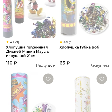
4.9 (3)
4.9 (3)
Хлопушка пружинная
Хлопушка Губка Боб
Дисней Микки Маус с
игрушкой 21см
110
₽
63
₽
Раскупили
Раскупили