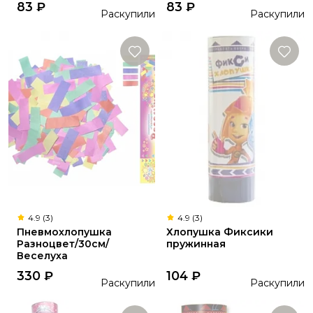
83
₽
83
₽
Раскупили
Раскупили
4.9 (3)
4.9 (3)
Пневмохлопушка
Хлопушка Фиксики
Разноцвет/30см/
пружинная
Веселуха
330
₽
104
₽
Раскупили
Раскупили