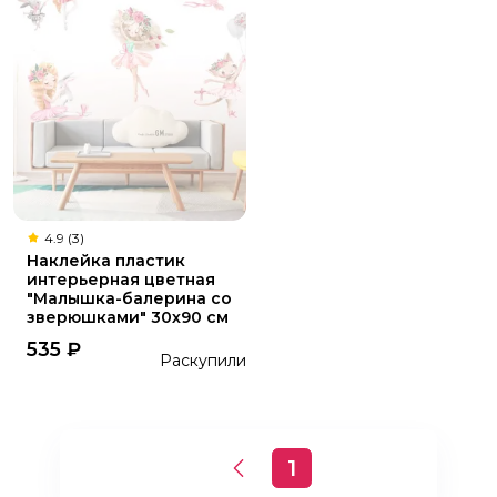
4.9 (3)
Наклейка пластик
интерьерная цветная
"Малышка-балерина со
зверюшками" 30х90 см
535
₽
Раскупили
1