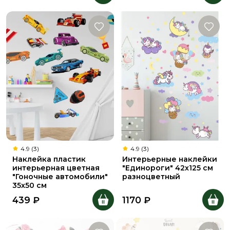
4.9 (3)
4.9 (3)
Наклейка пластик
Интерьерные наклейки
интерьерная цветная
"Единороги" 42х125 см
"Гоночные автомобили"
разноцветный
35х50 см
439
₽
1170
₽