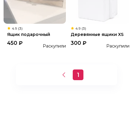
4.9 (3)
4.9 (3)
Ящик подарочный
Деревянные ящики XS
450
₽
300
₽
Раскупили
Раскупили
1