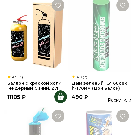
4.9 (3)
4.9 (3)
Баллон с краской холи
Дым зеленый 1,5" 60сек
Гендерный Синий, 2 л
h-170мм (Дон Балон)
11105
₽
490
₽
Раскупили