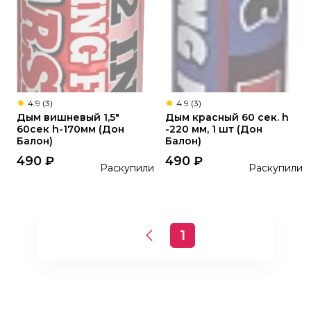
4.9 (3)
4.9 (3)
Дым вишневый 1,5"
Дым красный 60 сек. h
60сек h-170мм (Дон
-220 мм, 1 шт (Дон
Балон)
Балон)
490
₽
490
₽
Раскупили
Раскупили
1