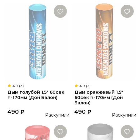
4.9 (3)
4.9 (3)
Дым голубой 1,5" 60сек
Дым оранжевый 1,5"
h-170мм (Дон Балон)
60сек h-170мм (Дон
Балон)
490
₽
490
₽
Раскупили
Раскупили