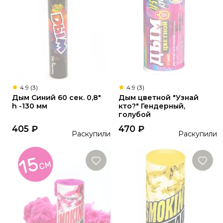
4.9 (3)
4.9 (3)
Дым Синий 60 сек. 0,8"
Дым цветной "Узнай
h -130 мм
кто?" Гендерный,
голубой
405
₽
470
₽
Раскупили
Раскупили