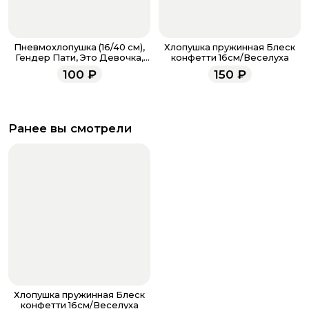
Пневмохлопушка (16/40 см),
Хлопушка пружинная Блеск
Гендер Пати, Это Девочка,
конфетти 16см/Веселуха
Круги фольга и тишью,
100
₽
150
₽
Белый/Розовый/Розовое зол
УЦЕНКА!!!
Ранее вы смотрели
Хлопушка пружинная Блеск
конфетти 16см/Веселуха