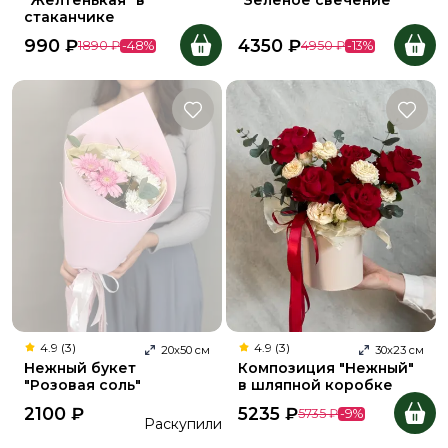
"Желтенькая" в
"Зеленое свечение"
стаканчике
990
₽
4350
₽
1890
₽
-
48
%
4950
₽
-
13
%
4.9 (3)
4.9 (3)
20
х
50
см
30
х
23
см
Нежный букет
Композиция "Нежный"
"Розовая соль"
в шляпной коробке
2100
₽
5235
₽
5735
₽
-
9
%
Раскупили