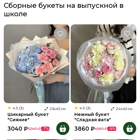
Сборные букеты на выпускной в
школе
4.9 (3)
4.9 (3)
23
х
40
см
24
х
40
см
Шикарный букет
Нежный букет
"Сияние"
"Сладкая вата"
3040
₽
3860
₽
3240
₽
-
7
%
4160
₽
-
8
%