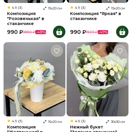
4.9 (3)
4.9 (3)
15
х
20
см
15
х
20
см
Композиция
Композиция "Яркая" в
"Розовенькая" в
стаканчике
стаканчике
990
₽
990
₽
1890
₽
-
48
%
1905
₽
-
49
%
4.9 (3)
4.9 (3)
15
х
20
см
30
х
50
см
Композиция
Нежный букет