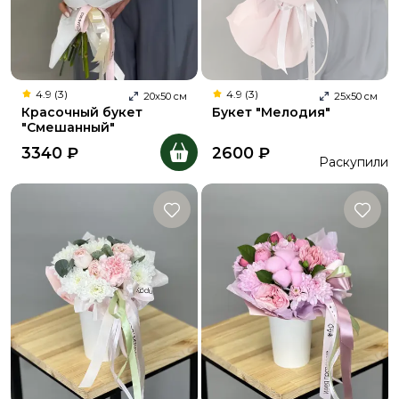
4.9 (3)
4.9 (3)
20
х
50
см
25
х
50
см
Красочный букет
Букет "Мелодия"
"Смешанный"
3340
₽
2600
₽
Раскупили