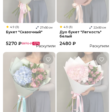
4.9 (3)
4.9 (3)
27
х
50
см
22
х
50
см
Букет "Сказочный"
Дуо букет "Легкость"
белый
5270
₽
2480
₽
5970
₽
-
12
%
Раскупили
Раскупили