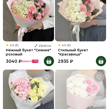
4.9 (3)
4.9 (3)
23
х
40
см
Нежный букет "Сияние"
Стильный букет
розовый
"Красавица"
3040
₽
2935
₽
3240
₽
-
7
%