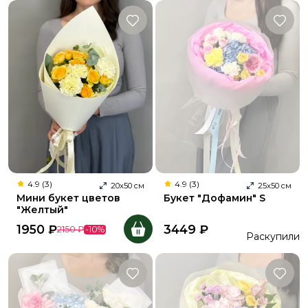
4.9 (3)
4.9 (3)
20
х
50
см
25
х
50
см
Мини букет цветов
Букет "Дофамин" S
"Желтый"
1950
₽
3449
₽
2150
₽
-
10
%
Раскупили