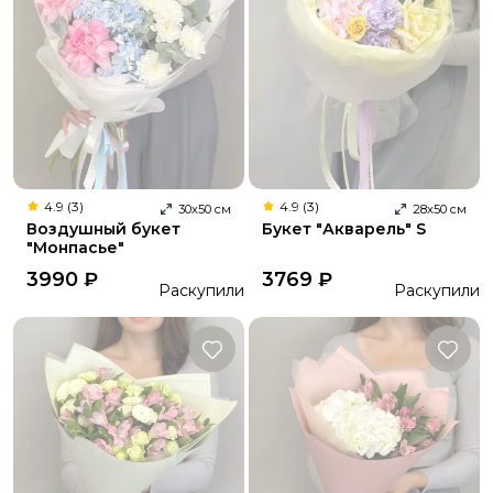
4.9 (3)
4.9 (3)
30
х
50
см
28
х
50
см
Воздушный букет
Букет "Акварель" S
"Монпасье"
3990
₽
3769
₽
Раскупили
Раскупили