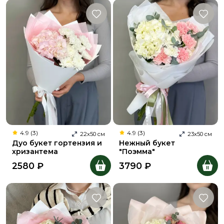
4.9 (3)
4.9 (3)
22
х
50
см
23
х
50
см
Дуо букет гортензия и
Нежный букет
хризантема
"Поэмма"
2580
₽
3790
₽