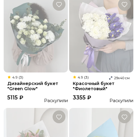
4.9 (3)
4.9 (3)
29
х
40
см
Дизайнерский букет
Красочный букет
"Green Glow"
"Фиолетовый"
5115
₽
3355
₽
Раскупили
Раскупили