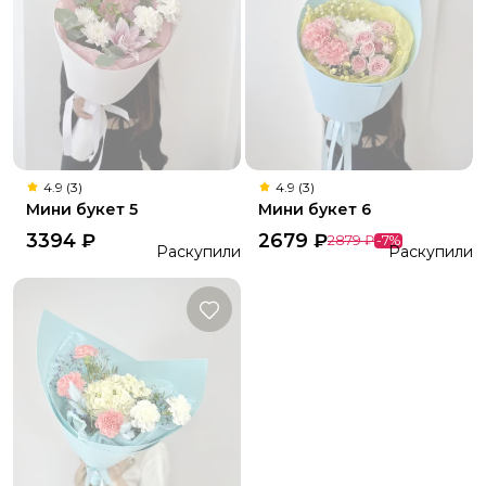
4.9 (3)
4.9 (3)
Мини букет 5
Мини букет 6
3394
₽
2679
₽
2879
₽
-
7
%
Раскупили
Раскупили