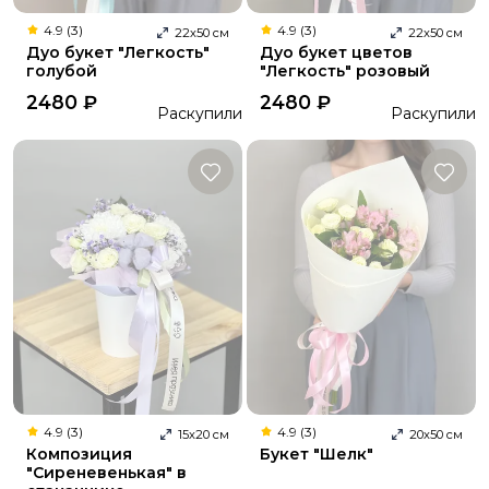
4.9 (3)
4.9 (3)
22
х
50
см
22
х
50
см
Дуо букет "Легкость"
Дуо букет цветов
голубой
"Легкость" розовый
2480
₽
2480
₽
Раскупили
Раскупили
4.9 (3)
4.9 (3)
15
х
20
см
20
х
50
см
Композиция
Букет "Шелк"
"Сиреневенькая" в