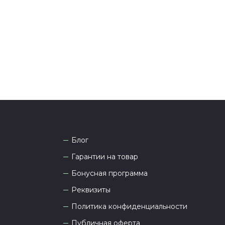
она
8 (927) 936-71-86
или напишите WhatsApp
+7
 Наши менеджеры работают ежедневно с 9.00 до
а рады проконсультировать вас.
Блог
Гарантии на товар
Бонусная программа
Реквизиты
Политика конфиденциальности
Публичная оферта