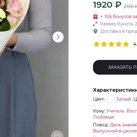
1920 ₽
2120
+
106
бонусов за
Размер букета:
Доставка в пре
4
ЗАКАЗАТЬ 
Характеристик
Цвет:
Белый
Ц
Кому:
Учитель
Восп
Любимая
Повод:
День знани
Выпускной в школе