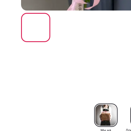
Мы на
До