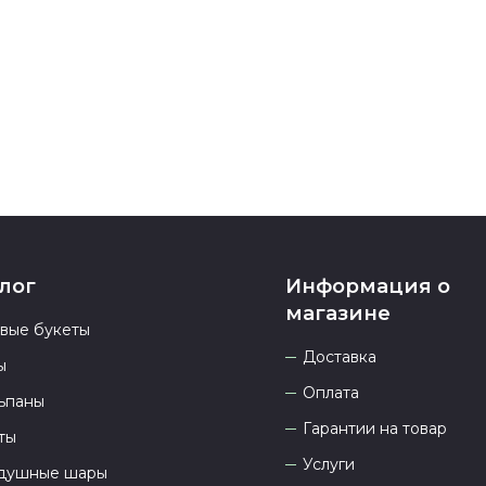
номеру телеф
937 333-66-53
.
23.00 и всегд
лог
Информация о
магазине
овые букеты
Доставка
ы
Оплата
ьпаны
Гарантии на товар
ты
Услуги
душные шары