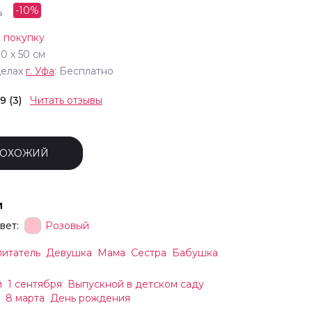
-
10
%
₽
 покупку
20
х
50
см
делах
г.
Уфа
: Бесплатно
.9 (3)
Читать отзывы
ПОХОЖИЙ
и
вет:
Розовый
итатель
Девушка
Мама
Сестра
Бабушка
й
1 сентября
Выпускной в детском саду
8 марта
День рождения