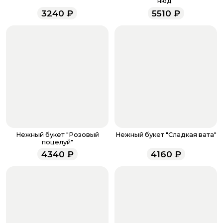
правом углу. Проверьте, все ли нужные вам букеты
нюд"
помещены в корзину, правильно ли отмечено их
3240
₽
5510
₽
количество. Не забудьте воспользоваться бонусами,
если они у вас есть. Чтобы проверить наличие
бонусов, необходимо заполнить поле телефона.
Когда все поля будет заполнены, нажмите на
кнопку «Оформить заказ».
Оплатите товар выбрав удобный для вас способ:
банковская карта, ЮMoney, SberPay, T-Pay.
После завершения оплаты с вами свяжется
менеджер для подтверждения и информировании о
доставке.
Если у вас остались вопросы по оформлению заказа,
звоните по номеру телефона
8 (927) 936-71-86
или
Нежный букет "Розовый
Нежный букет "Сладкая вата"
напишите WhatsApp
+7 937 333-66-53
. Наши
поцелуй"
менеджеры работают ежедневно с 9.00 до 23.00 и
4340
₽
4160
₽
всегда рады проконсультировать вас.