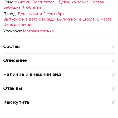
Кому:
Учитель
Воспитатель
Девушка
Мама
Сестра
Бабушка
Любимая
Повод:
День знаний
1 сентября
Выпускной в детском саду
Выпускной в школе
8 марта
День рождения
Упаковка:
Матовая пленка
Состав
Описание
Наличие и внешний вид
Каждый букет уникален и неповторим, поскольку цветы –
Отзывы
это живые организмы. На нашем сайте вы найдете
разнообразные варианты оформления букетов. В случае
4.9
отсутствия определенного цветка в хорошем качестве
Как купить
или вне сезона, мы можем предложить аналогичные
286 Оценок
203 Отзывов
2 049 Заказов
замены. Все букеты согласовываются с клиентом перед
Вы можете купить букеты сети цветочных магазинов
отправкой. Обратите внимание, что размеры букетов
«Идея праздника» в пунктах самовывоза или онлайн в