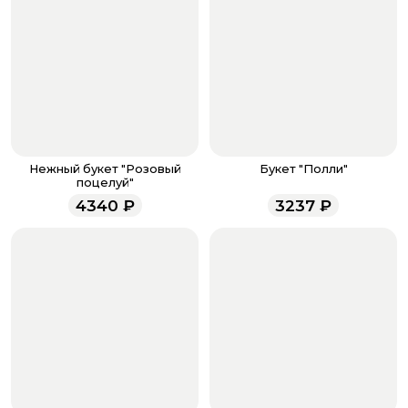
Когда все поля будет заполнены, нажмите на
кнопку «Оформить заказ».
Оплатите товар выбрав удобный для вас способ:
банковская карта, ЮMoney, SberPay, T-Pay.
После завершения оплаты с вами свяжется
менеджер для подтверждения и информировании о
доставке.
Если у вас остались вопросы по оформлению заказа,
звоните по номеру телефона
8 (927) 936-71-86
или
Нежный букет "Розовый
Букет "Полли"
напишите WhatsApp
+7 937 333-66-53
. Наши
поцелуй"
менеджеры работают ежедневно с 9.00 до 23.00 и
4340
₽
3237
₽
всегда рады проконсультировать вас.