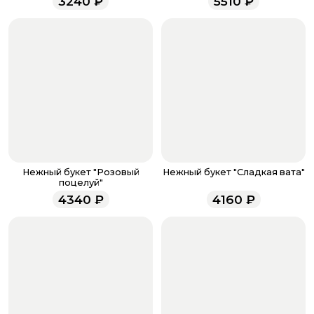
3240
₽
5510
₽
количество. Не забудьте воспользоваться бонусами,
если они у вас есть. Чтобы проверить наличие
бонусов, необходимо заполнить поле телефона.
Когда все поля будет заполнены, нажмите на
кнопку «Оформить заказ».
Оплатите товар выбрав удобный для вас способ:
банковская карта, ЮMoney, SberPay, T-Pay.
После завершения оплаты с вами свяжется
менеджер для подтверждения и информировании о
доставке.
Если у вас остались вопросы по оформлению заказа,
звоните по номеру телефона
8 (927) 936-71-86
или
Нежный букет "Розовый
Нежный букет "Сладкая вата"
напишите WhatsApp
+7 937 333-66-53
. Наши
поцелуй"
менеджеры работают ежедневно с 9.00 до 23.00 и
4340
₽
4160
₽
всегда рады проконсультировать вас.