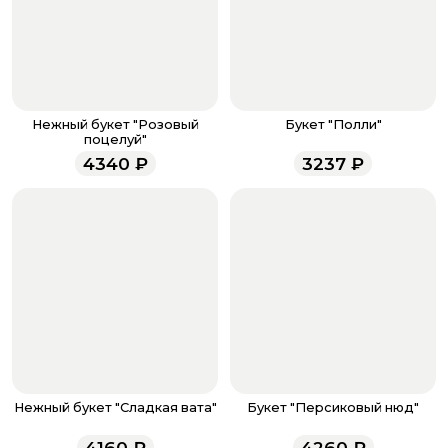
банковская карта, ЮMoney, SberPay, T-Pay.
После завершения оплаты с вами свяжется
менеджер для подтверждения и информировании о
доставке.
Если у вас остались вопросы по оформлению заказа,
звоните по номеру телефона
8 (927) 936-71-86
или
Нежный букет "Розовый
Букет "Полли"
напишите WhatsApp
+7 937 333-66-53
. Наши
поцелуй"
менеджеры работают ежедневно с 9.00 до 23.00 и
4340
₽
3237
₽
всегда рады проконсультировать вас.
Нежный букет "Сладкая вата"
Букет "Персиковый нюд"
4160
₽
4260
₽