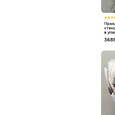
Праз
стан
в уп
368