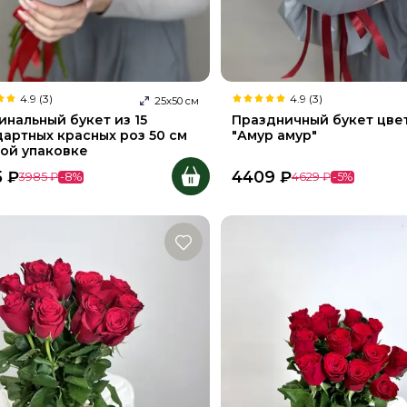
4.9 (3)
4.9 (3)
25
х
50
см
инальный букет из 15
Праздничный букет цве
дартных красных роз 50 см
"Амур амур"
рой упаковке
5
₽
4409
₽
3985
₽
-
8
%
4629
₽
-
5
%