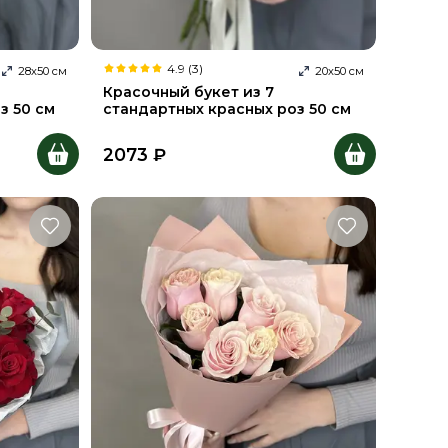
4.9 (3)
28
х
50
см
20
х
50
см
Красочный букет из 7
з 50 см
стандартных красных роз 50 см
2073
₽