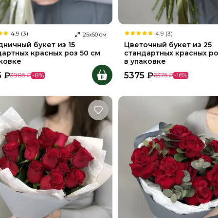
4.9 (3)
4.9 (3)
25
х
50
см
дничный букет из 15
Цветочный букет из 25
дартных красных роз 50 см
стандартных красных ро
аковке
в упаковке
5
₽
5375
₽
3985
₽
-
8
%
6375
₽
-
16
%