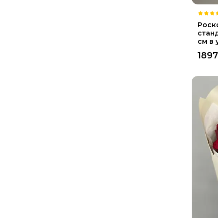
Роск
стан
см в
189