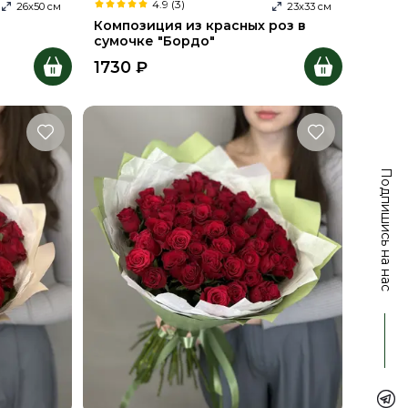
4.9 (3)
26
х
50
см
23
х
33
см
Композиция из красных роз в
сумочке "Бордо"
1730
₽
Подпишись на нас