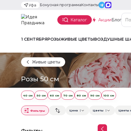
Бонусная программа
Контакты
Уфа
Каталог
Акции
Блог
1 СЕНТЯБРЯ
РОЗЫ
ЖИВЫЕ ЦВЕТЫ
ВОЗДУШНЫЕ Ш
Живые цветы
Розы 50 см
40 см
50 см
60 см
70 см
80 см
90 см
100 см
Цена
Цветы
Цветы 
Фильтры
Фильтры