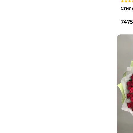
Стил
7475