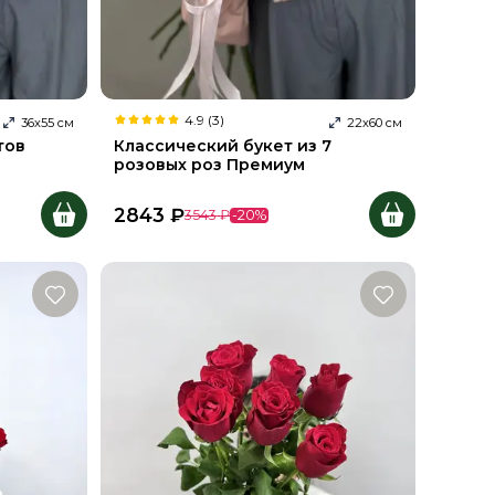
4.9 (3)
36
х
55
см
22
х
60
см
тов
Классический букет из 7
розовых роз Премиум
2843
₽
3543
₽
-
20
%