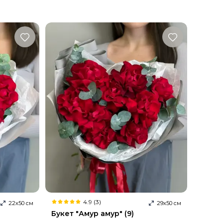
4.9 (3)
22
х
50
см
29
х
50
см
Букет "Амур амур" (9)