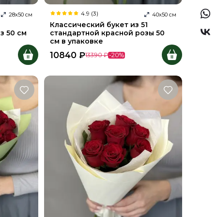
4.9 (3)
28
х
50
см
40
х
50
см
Классический букет из 51
з 50 см
стандартной красной розы 50
см в упаковке
10840
₽
13390
₽
-
20
%