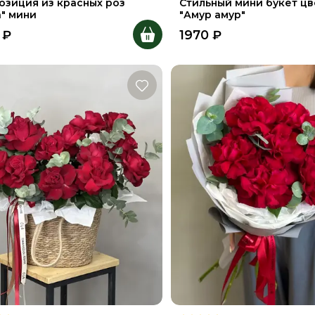
озиция из красных роз
Стильный мини букет цв
а" мини
"Амур амур"
₽
1970
₽