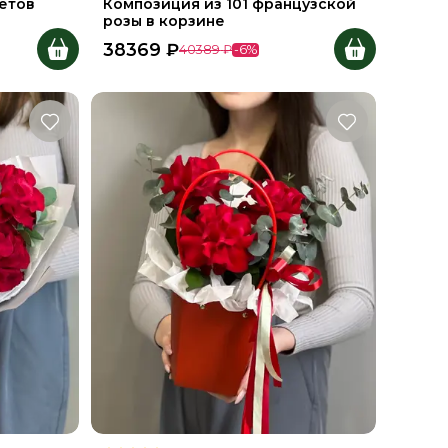
етов
Композиция из 101 французской
розы в корзине
38369
₽
40389
₽
-
6
%