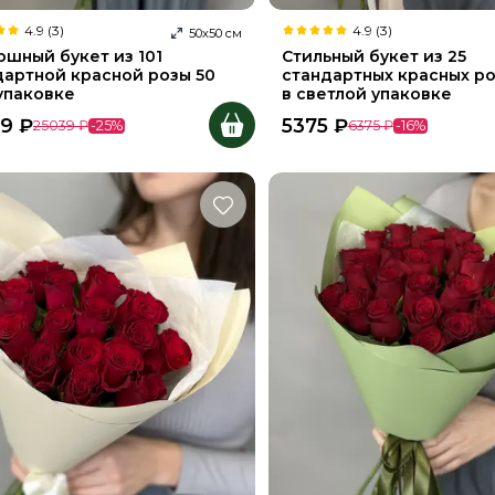
4.9 (3)
4.9 (3)
50
х
50
см
ошный букет из 101
Стильный букет из 25
дартной красной розы 50
стандартных красных ро
 упаковке
в светлой упаковке
79
₽
5375
₽
25039
₽
-
25
%
6375
₽
-
16
%