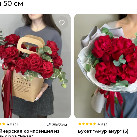
 50 см
4.9 (3)
4.9 (3)
35
х
35
см
йнерская композиция из
Букет "Амур амур" (5)
ых роз "Муза"