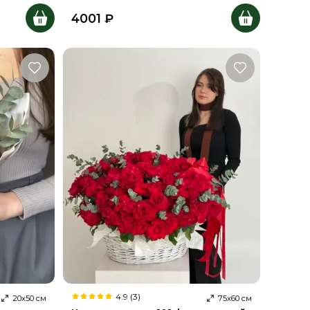
4001
₽
4.9 (3)
20
х
50
см
75
х
60
см