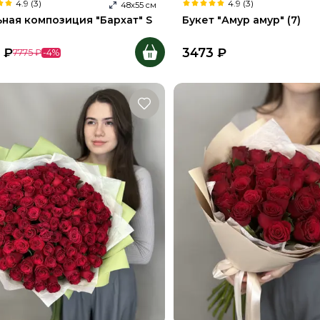
4.9 (3)
4.9 (3)
48
х
55
см
ьная композиция "Бархат" S
Букет "Амур амур" (7)
₽
3473
₽
7775
₽
-
4
%