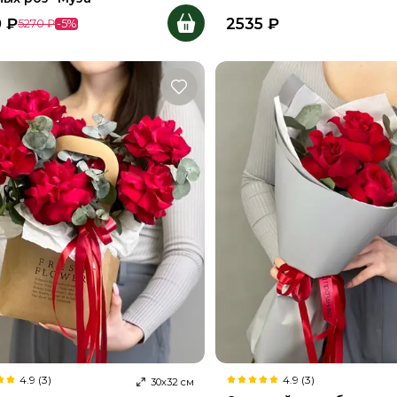
0
₽
2535
₽
5270
₽
-
5
%
4.9 (3)
4.9 (3)
30
х
32
см