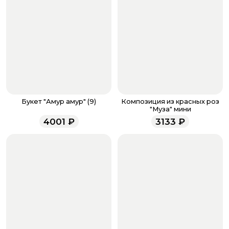
бонусов, необходимо заполнить поле телефона.
Когда все поля будет заполнены, нажмите на
кнопку «Оформить заказ».
Оплатите товар выбрав удобный для вас способ:
банковская карта, ЮMoney, SberPay, T-Pay.
После завершения оплаты с вами свяжется
менеджер для подтверждения и информировании о
доставке.
Если у вас остались вопросы по оформлению заказа,
звоните по номеру телефона
8 (927) 936-71-86
или
Букет "Амур амур" (9)
Композиция из красных роз
напишите WhatsApp
+7 937 333-66-53
. Наши
"Муза" мини
менеджеры работают ежедневно с 9.00 до 23.00 и
4001
₽
3133
₽
всегда рады проконсультировать вас.