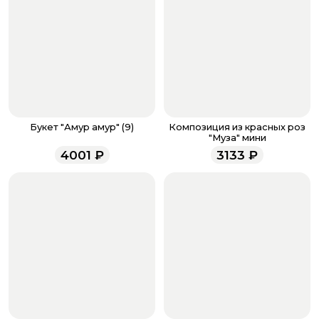
Когда все поля будет заполнены, нажмите на
кнопку «Оформить заказ».
Оплатите товар выбрав удобный для вас способ:
банковская карта, ЮMoney, SberPay, T-Pay.
После завершения оплаты с вами свяжется
менеджер для подтверждения и информировании о
доставке.
Если у вас остались вопросы по оформлению заказа,
звоните по номеру телефона
8 (927) 936-71-86
или
Букет "Амур амур" (9)
Композиция из красных роз
напишите WhatsApp
+7 937 333-66-53
. Наши
"Муза" мини
менеджеры работают ежедневно с 9.00 до 23.00 и
4001
₽
3133
₽
всегда рады проконсультировать вас.