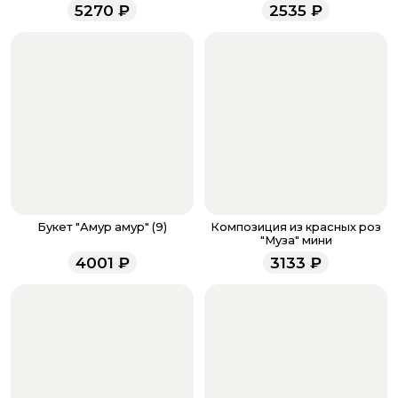
помещены в корзину, правильно ли отмечено их
5270
₽
2535
₽
количество. Не забудьте воспользоваться бонусами,
если они у вас есть. Чтобы проверить наличие
бонусов, необходимо заполнить поле телефона.
Когда все поля будет заполнены, нажмите на
кнопку «Оформить заказ».
Оплатите товар выбрав удобный для вас способ:
банковская карта, ЮMoney, SberPay, T-Pay.
После завершения оплаты с вами свяжется
менеджер для подтверждения и информировании о
доставке.
Если у вас остались вопросы по оформлению заказа,
звоните по номеру телефона
8 (927) 936-71-86
или
Букет "Амур амур" (9)
Композиция из красных роз
напишите WhatsApp
+7 937 333-66-53
. Наши
"Муза" мини
менеджеры работают ежедневно с 9.00 до 23.00 и
4001
₽
3133
₽
всегда рады проконсультировать вас.