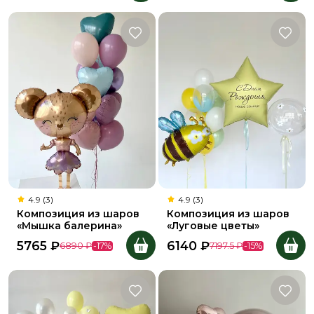
4.9 (3)
4.9 (3)
Композиция из шаров
Композиция из шаров
«Мышка балерина»
«Луговые цветы»
5765
₽
6140
₽
6890
₽
-
17
%
7197.5
₽
-
15
%