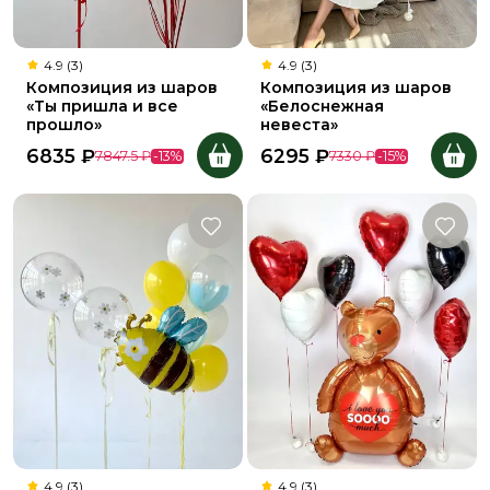
4.9 (3)
4.9 (3)
Композиция из шаров
Композиция из шаров
«Ты пришла и все
«Белоснежная
прошло»
невеста»
6835
₽
6295
₽
7847.5
₽
-
13
%
7330
₽
-
15
%
4.9 (3)
4.9 (3)