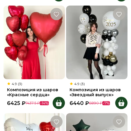
4.9 (3)
4.9 (3)
Композиция из шаров
Композиция из шаров
«Красные сердца»
«Звездный выпуск»
6425
₽
6440
₽
7437.5
₽
-
14
%
6890
₽
-
7
%