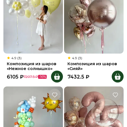
4.9 (3)
4.9 (3)
Композиция из шаров
Композиция из шаров
«Нежное солнышко»
«Сияй»
6105
₽
7432.5
₽
7207.5
₽
-
16
%