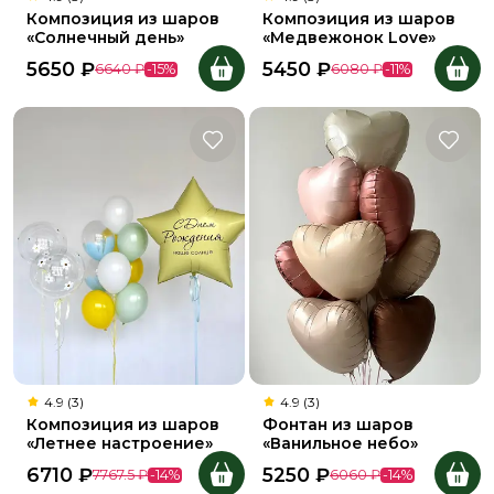
Композиция из шаров
Композиция из шаров
«Солнечный день»
«Медвежонок Love»
5650
₽
5450
₽
6640
₽
-
15
%
6080
₽
-
11
%
4.9 (3)
4.9 (3)
Композиция из шаров
Фонтан из шаров
«Летнее настроение»
«Ванильное небо»
6710
₽
5250
₽
7767.5
₽
-
14
%
6060
₽
-
14
%