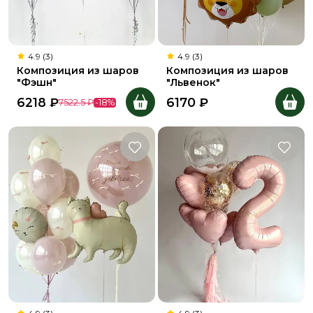
4.9 (3)
4.9 (3)
Композиция из шаров
Композиция из шаров
"Фэшн"
"Львенок"
6218
₽
6170
₽
7522.5
₽
-
18
%