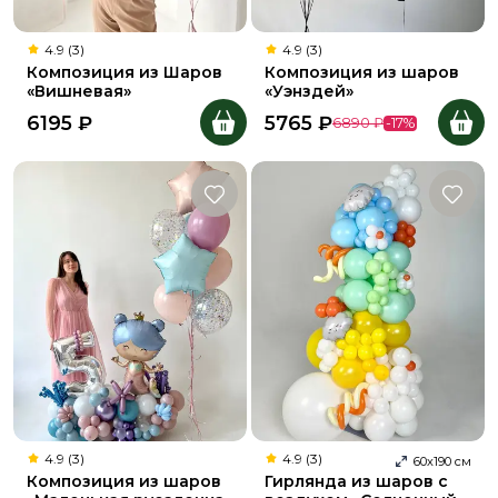
4.9 (3)
4.9 (3)
Композиция из Шаров
Композиция из шаров
«Вишневая»
«Уэнздей»
6195
₽
5765
₽
6890
₽
-
17
%
4.9 (3)
4.9 (3)
60
х
190
см
Композиция из шаров
Гирлянда из шаров с