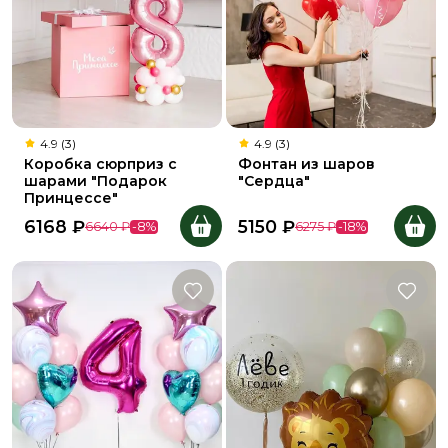
4.9 (3)
4.9 (3)
Коробка сюрприз с
Фонтан из шаров
шарами "Подарок
"Сердца"
Принцессе"
6168
₽
5150
₽
6640
₽
-
8
%
6275
₽
-
18
%