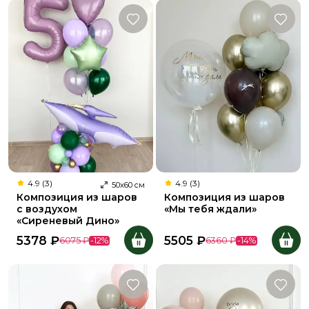
4.9 (3)
4.9 (3)
50
х
60
см
Композиция из шаров
Композиция из шаров
с воздухом
«Мы тебя ждали»
«Сиреневый Дино»
5378
₽
5505
₽
6075
₽
-
12
%
6360
₽
-
14
%