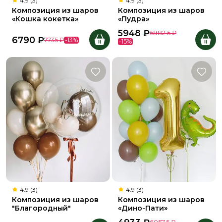
4.9 (3)
4.9 (3)
Композиция из шаров
Композиция из шаров
«Кошка кокетка»
«Пудра»
5948
₽
6982.5
₽
6790
₽
7735
₽
-
13
%
-
15
%
4.9 (3)
4.9 (3)
Композиция из шаров
Композиция из шаров
"Благородный"
«Дино-Пати»