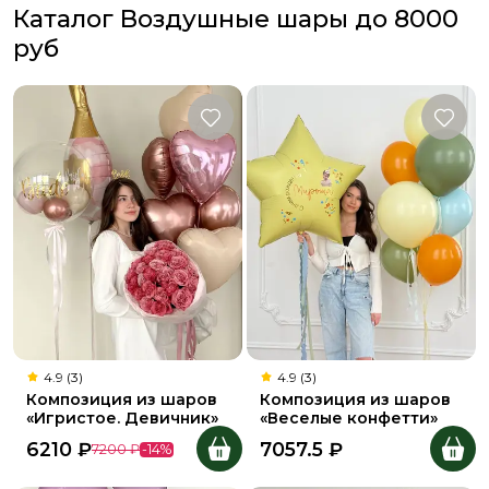
Каталог Воздушные шары до 8000
руб
4.9 (3)
4.9 (3)
Композиция из шаров
Композиция из шаров
«Игристое. Девичник»
«Веселые конфетти»
6210
₽
7057.5
₽
7200
₽
-
14
%