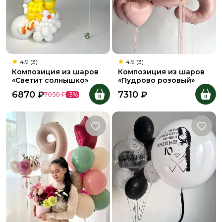
4.9 (3)
4.9 (3)
Композиция из шаров
Композиция из шаров
«Светит солнышко»
«Пудрово розовый»
6870
₽
7310
₽
7050
₽
-
3
%