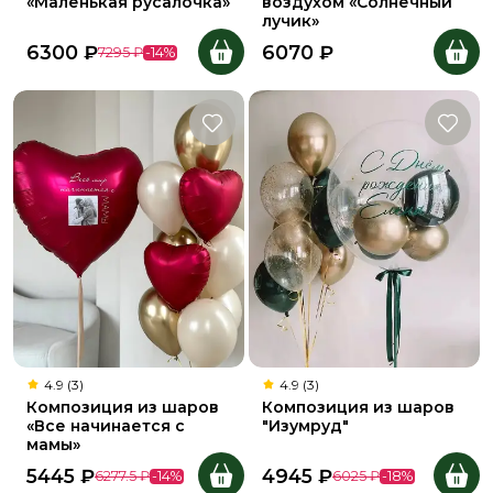
«Маленькая русалочка»
воздухом «Солнечный
лучик»
6300
₽
6070
₽
7295
₽
-
14
%
4.9 (3)
4.9 (3)
Композиция из шаров
Композиция из шаров
«Все начинается с
"Изумруд"
мамы»
5445
₽
4945
₽
6277.5
₽
-
14
%
6025
₽
-
18
%