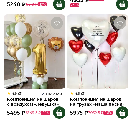
4933
₽
6057.5
₽
5240
₽
6410
₽
-
19
%
-
19
%
4.9 (3)
4.9 (3)
60
х
120
см
Композиция из шаров
Композиция из шаров
с воздухом «Левушка»
на грузах «Наша песня»
5495
₽
5975
₽
6349.5
₽
-
14
%
7032.5
₽
-
16
%