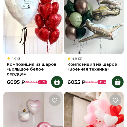
4.9 (3)
4.9 (3)
Композиция из шаров
Композиция из шаров
«Большое белое
«Военная техника»
сердце»
6095
₽
6035
₽
7152.5
₽
-
15
%
7070
₽
-
15
%