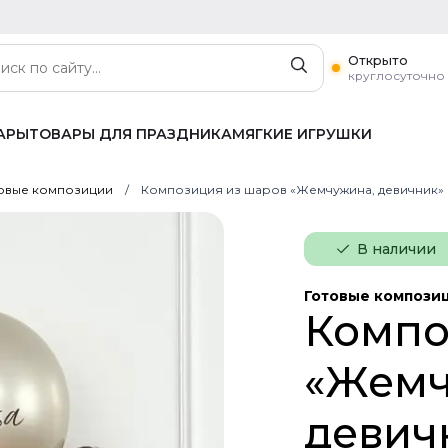
Открыто
круглосуточно
АРЫ
ТОВАРЫ ДЛЯ ПРАЗДНИКА
МЯГКИЕ ИГРУШКИ
овые композиции
Композиция из шаров «Жемчужина, девичник»
В наличии
Готовые компози
Компо
«Жемч
девич