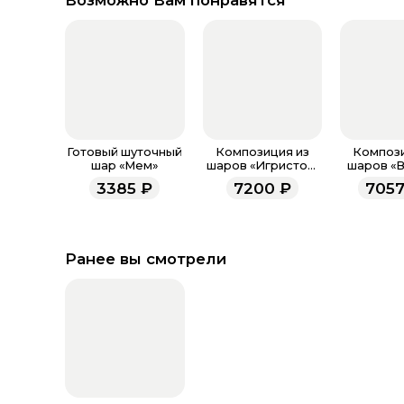
Возможно Вам понравятся
Готовый шуточный
Композиция из
Компози
шар «Мем»
шаров «Игристое.
шаров «
Девичник»
конфе
3385
₽
7200
₽
7057
Ранее вы смотрели