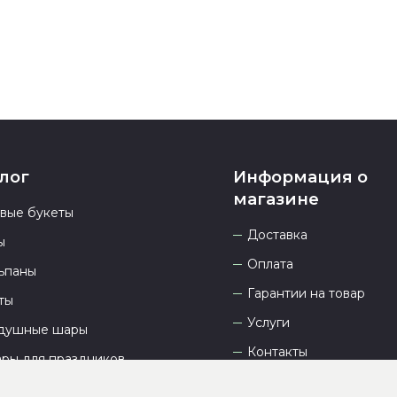
лог
Информация о
магазине
овые букеты
Доставка
ы
Оплата
ьпаны
Гарантии на товар
ты
Услуги
душные шары
Контакты
ары для праздников
Отзывы