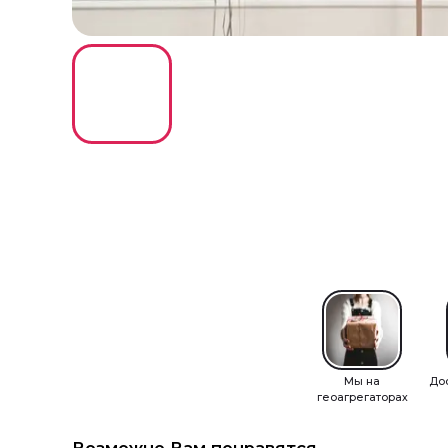
Мы на
До
геоагрегаторах