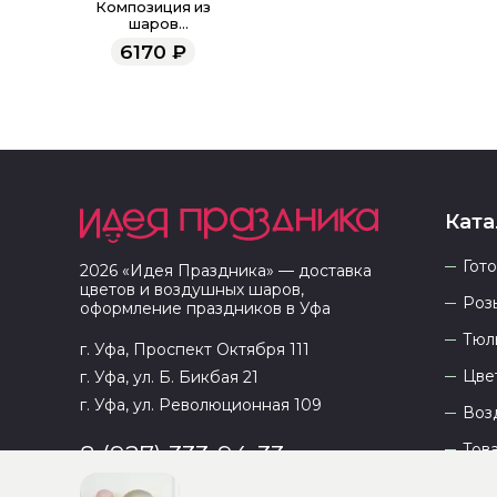
Композиция из
шаров
«Жемчужина,
6170
₽
девичник»
Ката
Гот
2026
«
Идея Праздника
» — доставка
цветов и воздушных шаров,
Роз
оформление праздников в
Уфа
Тюл
г. Уфа, Проспект Октября 111
Цве
г. Уфа, ул. Б. Бикбая 21
г. Уфа, ул. Революционная 109
Воз
Тов
8 (927) 333-94-33