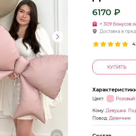
6170 ₽
+
309
бонусов з
Доставка в пре
4
КУПИТЬ
Характеристик
Цвет:
Розовый
Кому:
Девушка
По
Повод:
Девичник
Состав