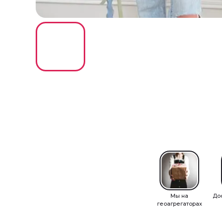
Мы на
До
геоагрегаторах