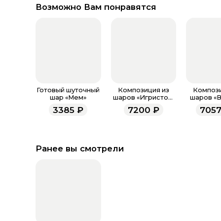
Возможно Вам понравятся
Готовый шуточный
Композиция из
Компози
шар «Мем»
шаров «Игристое.
шаров «
Девичник»
конфе
3385
₽
7200
₽
7057
Ранее вы смотрели