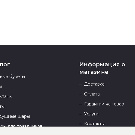
лог
Информация о
магазине
овые букеты
Доставка
ы
Оплата
ьпаны
Гарантии на товар
ты
Услуги
душные шары
Контакты
ары для праздников
Отзывы