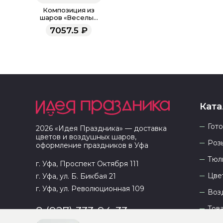
Композиция из
шаров «Веселые
конфетти»
7057.5
₽
Ката
Гот
2026
«
Идея Праздника
» — доставка
цветов и воздушных шаров,
Роз
оформление праздников в
Уфа
Тюл
г. Уфа, Проспект Октября 111
Цве
г. Уфа, ул. Б. Бикбая 21
г. Уфа, ул. Революционная 109
Воз
Тов
8 (927) 333-94-33