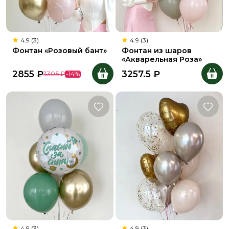
4.9 (3)
4.9 (3)
Фонтан «Розовый бант»
Фонтан из шаров
«Акварельная Роза»
2855
₽
3257.5
₽
3305
₽
-
14
%
4.9 (3)
4.9 (3)