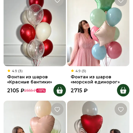
4.9 (3)
4.9 (3)
Фонтан из шаров
Фонтан из шаров
«Красные бантики»
«морской единорог»
2105
₽
2715
₽
2555
₽
-
18
%