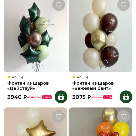
4.9 (3)
4.9 (3)
Фонтан из шаров
Фонтан из шаров
«Действуй»
«Бежевый бант»
3940
₽
3075
₽
4547.5
₽
-
14
%
3525
₽
-
13
%