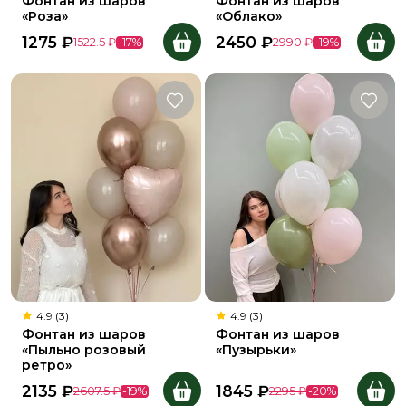
Фонтан из шаров
Фонтан из шаров
«Роза»
«Облако»
1275
₽
2450
₽
1522.5
₽
-
17
%
2990
₽
-
19
%
4.9 (3)
4.9 (3)
Фонтан из шаров
Фонтан из шаров
«Пыльно розовый
«Пузырьки»
ретро»
2135
₽
1845
₽
2607.5
₽
-
19
%
2295
₽
-
20
%