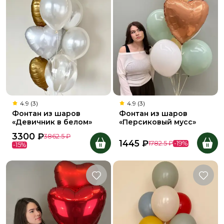
4.9 (3)
4.9 (3)
Фонтан из шаров
Фонтан из шаров
«Девичник в белом»
«Персиковый мусс»
3300
₽
3862.5
₽
1445
₽
1782.5
₽
-
19
%
-
15
%