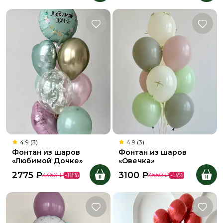
4.9 (3)
4.9 (3)
Фонтан из шаров
Фонтан из шаров
«Любимой Дочке»
«Овечка»
2775
₽
3100
₽
3360
₽
-
18
%
3550
₽
-
13
%