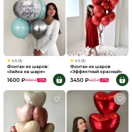
4.9 (3)
4.9 (3)
Фонтан из шаров:
Фонтан из шаров
«Зайка на шаре»
«Эффектный красный»
1600
₽
3450
₽
1960
₽
-
19
%
4125
₽
-
17
%