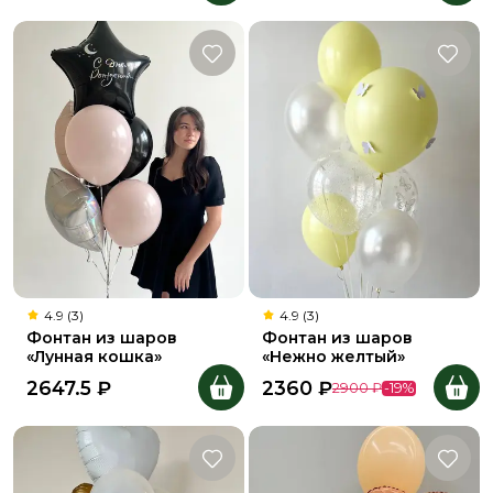
4.9 (3)
4.9 (3)
Фонтан из шаров
Фонтан из шаров
«Лунная кошка»
«Нежно желтый»
2647.5
₽
2360
₽
2900
₽
-
19
%