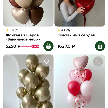
4.9 (3)
4.9 (3)
Фонтан из шаров
Фонтан из 3 сердец
«Ванильное небо»
5250
₽
1627.5
₽
6060
₽
-
14
%