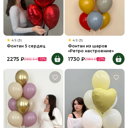
4.9 (3)
4.9 (3)
Фонтан 5 сердец
Фонтан из шаров
«Ретро настроение»
2275
₽
1730
₽
2612.5
₽
-
13
%
2180
₽
-
21
%