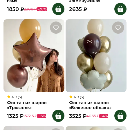
гам»
«Жемчужина»
1850
₽
2635
₽
2300
₽
-
20
%
4.9 (3)
4.9 (3)
Фонтан из шаров
Фонтан из шаров
«Трюфель»
«Бежевое облако»
1325
₽
3525
₽
1572.5
₽
-
16
%
4065
₽
-
14
%