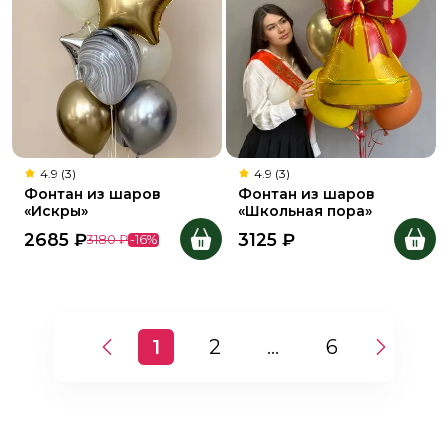
4.9 (3)
4.9 (3)
Фонтан из шаров
Фонтан из шаров
«Искры»
«Школьная пора»
2685
₽
3125
₽
3180
₽
-
16
%
1
2
...
6