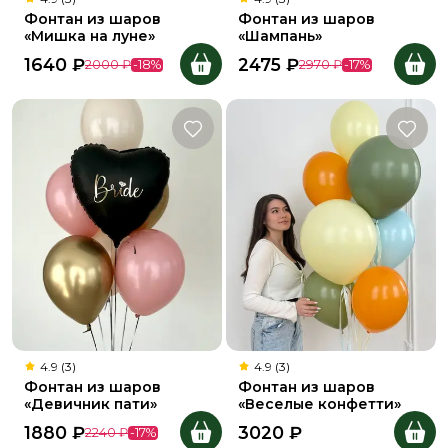
Фонтан из шаров
Фонтан из шаров
«Мишка на луне»
«Шампань»
1640
₽
2475
₽
2000
₽
-
18
%
2970
₽
-
17
%
4.9 (3)
4.9 (3)
Фонтан из шаров
Фонтан из шаров
«Девичник пати»
«Веселые конфетти»
1880
₽
3020
₽
2240
₽
-
17
%