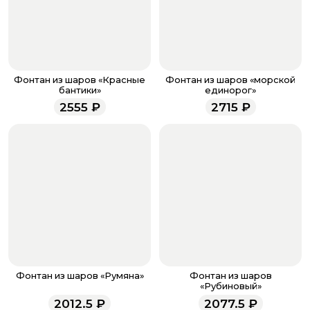
банковская карта, ЮMoney, SberPay, T-Pay.
После завершения оплаты с вами свяжется
менеджер для подтверждения и информировании о
доставке.
Если у вас остались вопросы по оформлению заказа,
звоните по номеру телефона
8 (927) 936-71-86
или
Фонтан из шаров «Красные
Фонтан из шаров «морской
напишите WhatsApp
+7 937 333-66-53
. Наши
бантики»
единорог»
менеджеры работают ежедневно с 9.00 до 23.00 и
2555
₽
2715
₽
всегда рады проконсультировать вас.
Фонтан из шаров «Румяна»
Фонтан из шаров
«Рубиновый»
2012.5
₽
2077.5
₽