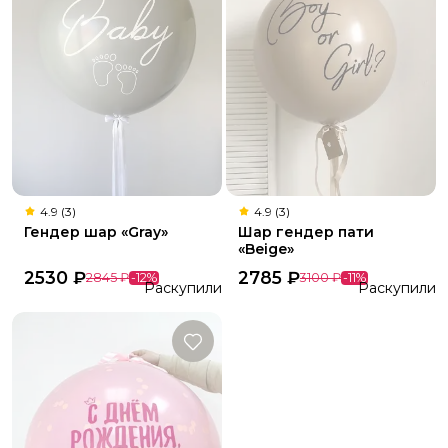
4.9 (3)
4.9 (3)
Гендер шар «Gray»
Шар гендер пати
«Beige»
2530
₽
2785
₽
2845
₽
-
12
%
3100
₽
-
11
%
Раскупили
Раскупили