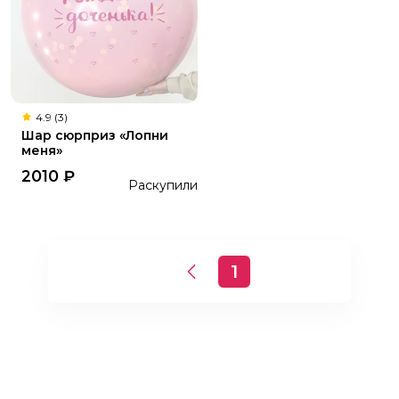
4.9 (3)
Шар сюрприз «Лопни
меня»
2010
₽
Раскупили
1