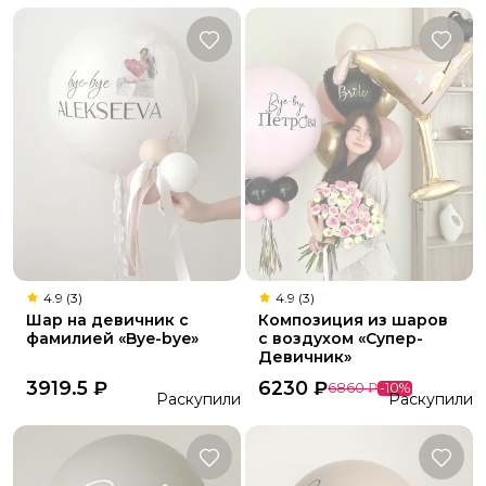
4.9 (3)
4.9 (3)
Шар на девичник с
Композиция из шаров
фамилией «Bye-bye»
с воздухом «Супер-
Девичник»
3919.5
₽
6230
₽
6860
₽
-
10
%
Раскупили
Раскупили