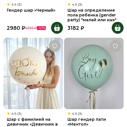
4.9 (3)
4.9 (3)
Гендер шар «Черный»
Шар на определение
пола ребенка (gender
party) "малай или кыз"
2980
₽
3182
₽
3295
₽
-
10
%
4.9 (3)
4.9 (3)
Шар с фамилией на
Шар гендер пати
девичник «Девичник в
«Ментол»