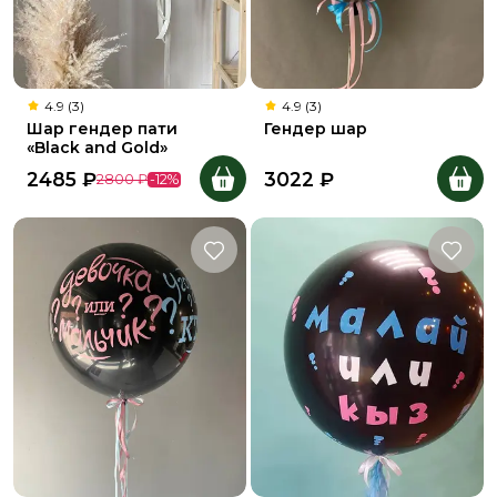
4.9 (3)
4.9 (3)
Шар гендер пати
Гендер шар
«Black and Gold»
2485
₽
3022
₽
2800
₽
-
12
%