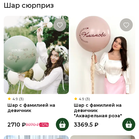
Шар сюрприз
4.9 (3)
4.9 (3)
Шар с фамилией на
Шар с фамилией на
девичник
девичник
"Акварельная роза"
2710
₽
3369.5
₽
3070
₽
-
12
%