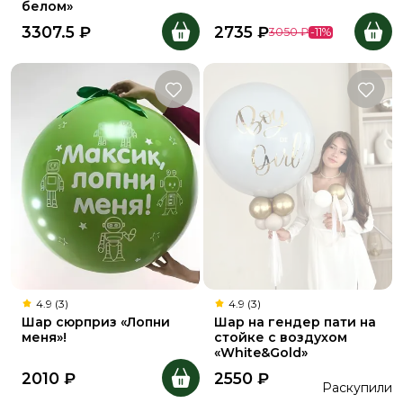
белом»
3307.5
₽
2735
₽
3050
₽
-
11
%
4.9 (3)
4.9 (3)
Шар сюрприз «Лопни
Шар на гендер пати на
меня»!
стойке с воздухом
«White&Gold»
2010
₽
2550
₽
Раскупили