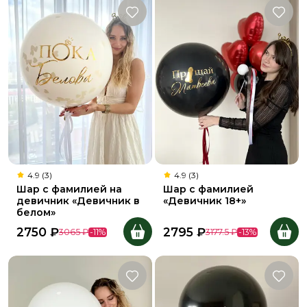
4.9 (3)
4.9 (3)
Шар с фамилией на
Шар с фамилией
девичник «Девичник в
«Девичник 18+»
белом»
2750
₽
2795
₽
3065
₽
-
11
%
3177.5
₽
-
13
%