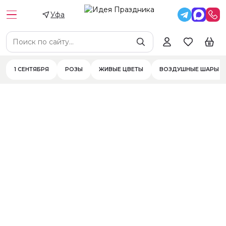
Уфа
С конфетти
Шар сюрприз
С перьями
Светящиеся
С вашей надпи
Цена
Цветы
Цветы в составе
Фильтры
1 СЕНТЯБРЯ
РОЗЫ
ЖИВЫЕ ЦВЕТЫ
ВОЗДУШНЫЕ ШАРЫ