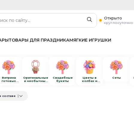
Открыто
круглосуточно
АРЫ
ТОВАРЫ ДЛЯ ПРАЗДНИКА
МЯГКИЕ ИГРУШКИ
Витрина
Оригинальные
Свадебные
Цветы в
Сеты
готовых
и необычные
букеты
колбах и
букетов
композиции с
пробирках
цветами
в составе