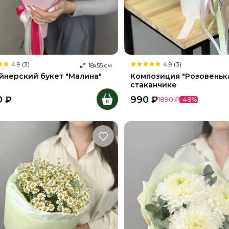
4.9 (3)
4.9 (3)
18
х
55
см
йнерский букет "Малина"
Композиция "Розовенька
стаканчике
0
₽
990
₽
1890
₽
-
48
%