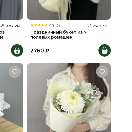
4.9 (3)
20
х
35
см
25
х
55
см
оз
Праздничный букет из 7
ой
полевых ромашек
2760
₽