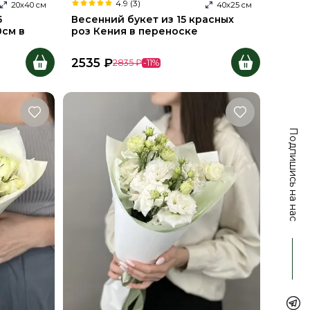
4.9 (3)
20
х
40
см
40
х
25
см
5
Весенний букет из 15 красных
0см в
роз Кения в переноске
2535
₽
2835
₽
-
11
%
Подпишись на нас