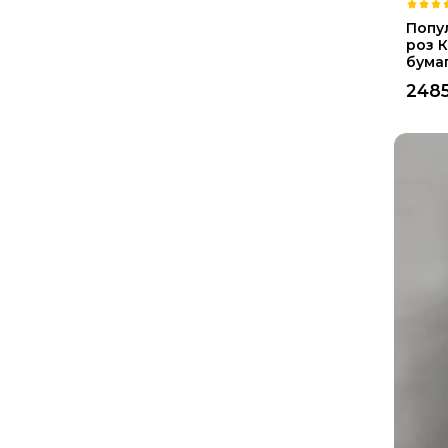
Попу
роз К
бума
248