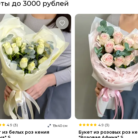
ты до 3000 рублей
4.9 (3)
4.9 (3)
19
х
40
см
т из белых роз кения
Букет из розовых роз к
на" S
"Розовая Афина" S