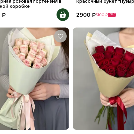
рная розовая гортензия в
Красочный букет "Пузыр
ной коробке
0
₽
2900
₽
3100
₽
-
7
%