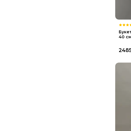
Букет
40 с
248