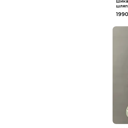
Шика
шляп
199