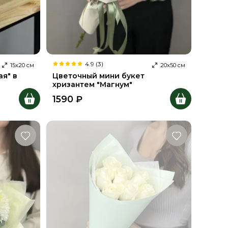
4.9 (3)
15
х
20
см
20
х
50
см
я" в
Цветочный мини букет
хризантем "Магнум"
1590
₽