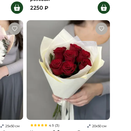
2250
₽
4.9 (3)
25
х
50
см
20
х
50
см