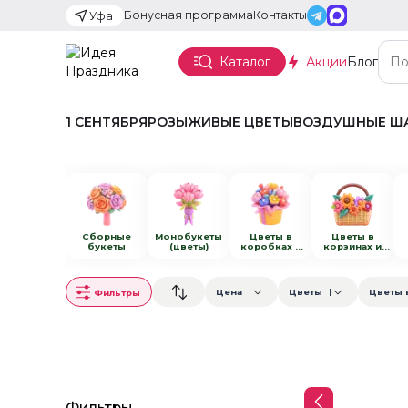
Бонусная программа
Контакты
Уфа
Каталог
Акции
Блог
1 СЕНТЯБРЯ
РОЗЫ
ЖИВЫЕ ЦВЕТЫ
ВОЗДУШНЫЕ Ш
Сборные
Монобукеты
Цветы в
Цветы в
букеты
(цветы)
коробках и
корзинах и
переносках
сумках
Цена
Цветы
Цветы 
Фильтры
Фильтры