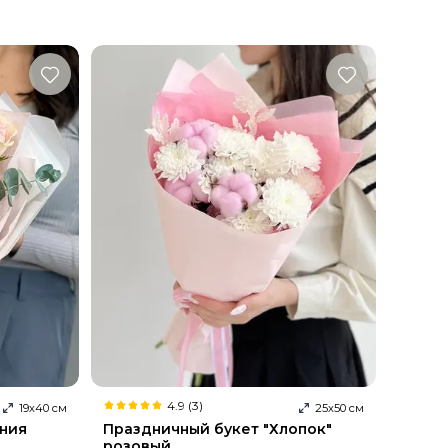
4.9 (3)
19
х
40
см
25
х
50
см
ения
Праздничный букет "Хлопок"
розовый