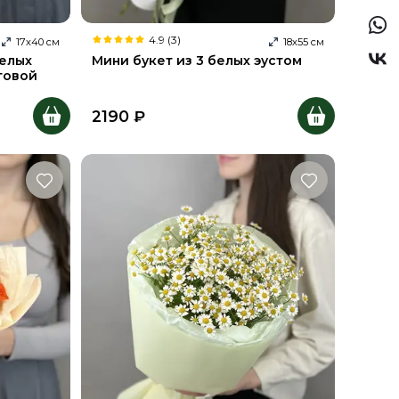
4.9 (3)
17
х
40
см
18
х
55
см
белых
Мини букет из 3 белых эустом
товой
2190
₽