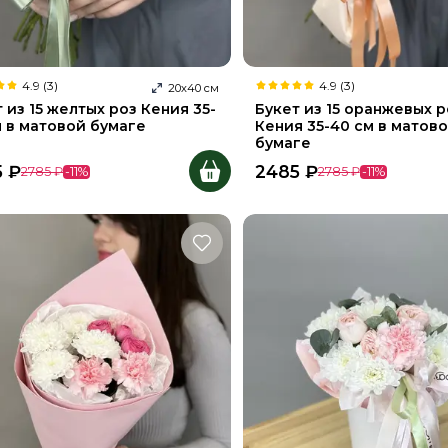
4.9 (3)
4.9 (3)
20
х
40
см
 из 15 желтых роз Кения 35-
Букет из 15 оранжевых р
м в матовой бумаге
Кения 35-40 см в матов
бумаге
5
₽
2485
₽
2785
₽
-
11
%
2785
₽
-
11
%