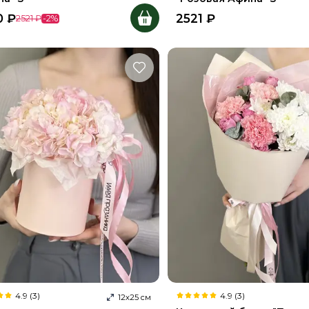
0
₽
2521
₽
2521
₽
-
2
%
4.9 (3)
4.9 (3)
12
х
25
см