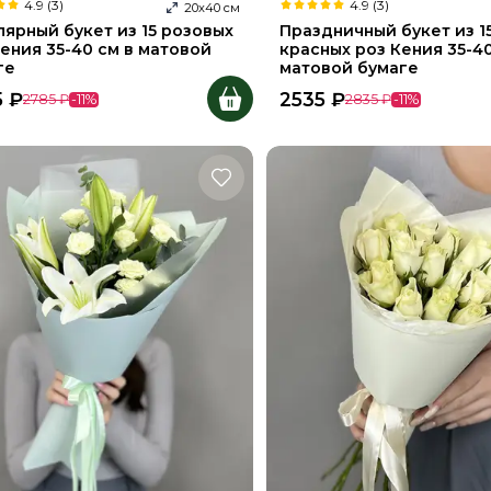
4.9 (3)
4.9 (3)
20
х
40
см
лярный букет из 15 розовых
Праздничный букет из 1
ения 35-40 см в матовой
красных роз Кения 35-4
ге
матовой бумаге
5
₽
2535
₽
2785
₽
-
11
%
2835
₽
-
11
%