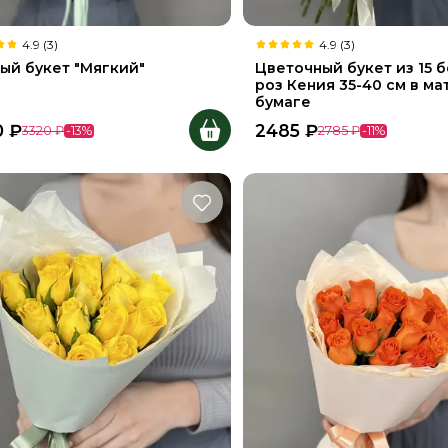
4.9 (3)
4.9 (3)
ый букет "Мягкий"
Цветочный букет из 15 
роз Кения 35-40 см в ма
бумаге
0
₽
2485
₽
3320
₽
-
13
%
2785
₽
-
11
%