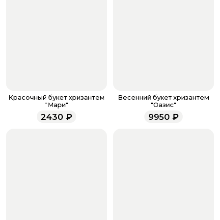
бонусов, необходимо заполнить поле телефона.
Когда все поля будет заполнены, нажмите на
кнопку «Оформить заказ».
Оплатите товар выбрав удобный для вас способ:
банковская карта, ЮMoney, SberPay, T-Pay.
После завершения оплаты с вами свяжется
менеджер для подтверждения и информировании о
доставке.
Если у вас остались вопросы по оформлению заказа,
звоните по номеру телефона
8 (927) 936-71-86
или
Красочный букет хризантем
Весенний букет хризантем
напишите WhatsApp
+7 937 333-66-53
. Наши
"Мари"
"Оазис"
менеджеры работают ежедневно с 9.00 до 23.00 и
2430
₽
9950
₽
всегда рады проконсультировать вас.