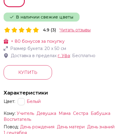
В наличии свежие цветы
4.9 (3)
Читать отзывы
+
80
бонусов за покупку
Размер букета:
20
х
50
см
Доставка в пределах
г.
Уфа
: Бесплатно
КУПИТЬ
Характеристики
Цвет:
Белый
Кому:
Учитель
Девушка
Мама
Сестра
Бабушка
Воспитатель
Повод:
День рождения
День матери
День знаний
1 сентября