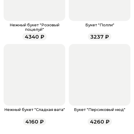
менеджер для подтверждения и информировании о
доставке.
Если у вас остались вопросы по оформлению заказа,
звоните по номеру телефона
8 (927) 936-71-86
или
Нежный букет "Розовый
Букет "Полли"
напишите WhatsApp
+7 937 333-66-53
. Наши
поцелуй"
менеджеры работают ежедневно с 9.00 до 23.00 и
4340
₽
3237
₽
всегда рады проконсультировать вас.
Нежный букет "Сладкая вата"
Букет "Персиковый нюд"
4160
₽
4260
₽