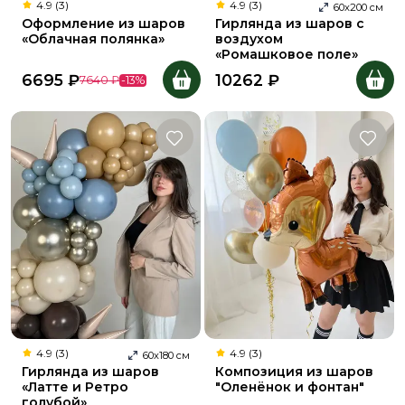
4.9 (3)
4.9 (3)
60
х
200
см
Оформление из шаров
Гирлянда из шаров с
«Облачная полянка»
воздухом
«Ромашковое поле»
6695
₽
10262
₽
7640
₽
-
13
%
4.9 (3)
4.9 (3)
60
х
180
см
Гирлянда из шаров
Композиция из шаров
«Латте и Ретро
"Оленёнок и фонтан"
голубой»