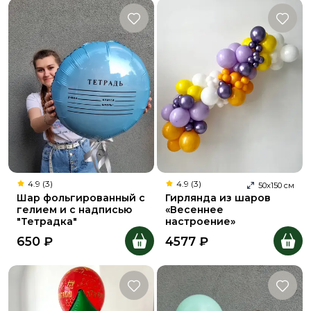
4.9 (3)
4.9 (3)
50
х
150
см
Шар фольгированный с
Гирлянда из шаров
гелием и с надписью
«Весеннее
"Тетрадка"
настроение»
650
₽
4577
₽