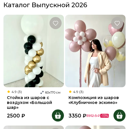
Каталог Выпускной 2026
4.9 (3)
4.9 (3)
60
х
170
см
Стойка из шаров с
Композиция из шаров
воздухом «Большой
«Клубничное эскимо»
шар»
2500
₽
3350
₽
3912.5
₽
-
15
%