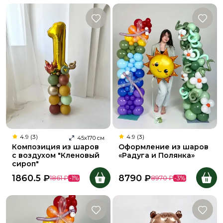
4.9 (3)
4.9 (3)
45
х
170
см
Композиция из шаров
Оформление из шаров
с воздухом "Кленовый
«Радуга и Полянка»
сироп"
1860.5
₽
8790
₽
1861
₽
-
1
%
8970
₽
-
3
%