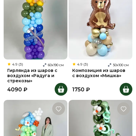
4.9 (3)
4.9 (3)
60
х
190
см
50
х
100
см
Гирлянда из шаров с
Композиция из шаров
воздухом «Радуга и
с воздухом «Мишка»
стрекозы»
4090
₽
1750
₽