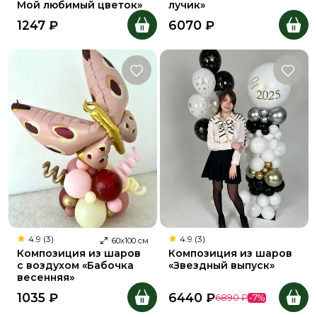
Мой любимый цветок»
лучик»
1247
₽
6070
₽
4.9 (3)
4.9 (3)
60
х
100
см
Композиция из шаров
Композиция из шаров
с воздухом «Бабочка
«Звездный выпуск»
весенняя»
1035
₽
6440
₽
6890
₽
-
7
%