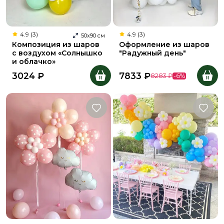
4.9 (3)
4.9 (3)
50
х
90
см
Композиция из шаров
Оформление из шаров
с воздухом «Солнышко
"Радужный день"
и облачко»
3024
₽
7833
₽
8283
₽
-
6
%