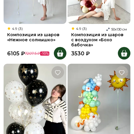
4.9 (3)
4.9 (3)
50
х
130
см
Композиция из шаров
Композиция из шаров
«Нежное солнышко»
с воздухом «Бохо
бабочка»
6105
₽
3530
₽
7207.5
₽
-
16
%