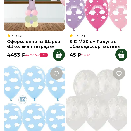
4.9 (3)
4.9 (3)
Оформление из Шаров
S 12 "/ 30 см Радуга в
«Школьная тетрадь»
облака,ассор,пастель
4453
₽
45
₽
4767.5
₽
-
7
%
90
₽