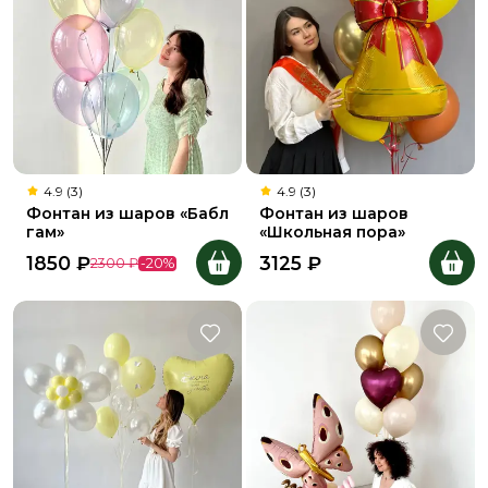
4.9 (3)
4.9 (3)
Фонтан из шаров «Бабл
Фонтан из шаров
гам»
«Школьная пора»
1850
₽
3125
₽
2300
₽
-
20
%