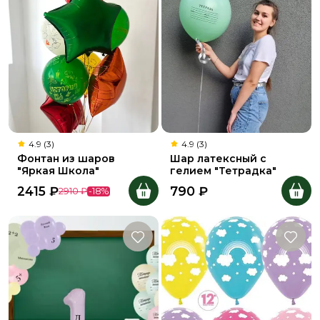
4.9 (3)
4.9 (3)
Фонтан из шаров
Шар латексный с
"Яркая Школа"
гелием "Тетрадка"
2415
₽
790
₽
2910
₽
-
18
%