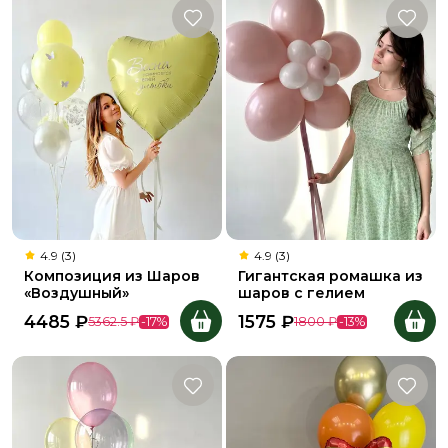
4.9 (3)
4.9 (3)
Композиция из Шаров
Гигантская ромашка из
«Воздушный»
шаров с гелием
4485
₽
1575
₽
5362.5
₽
-
17
%
1800
₽
-
13
%