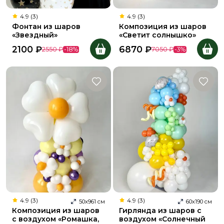
4.9 (3)
4.9 (3)
Фонтан из шаров
Композиция из шаров
«Звездный»
«Светит солнышко»
2100
₽
6870
₽
2550
₽
-
18
%
7050
₽
-
3
%
4.9 (3)
4.9 (3)
50
х
961
см
60
х
190
см
Композиция из шаров
Гирлянда из шаров с
с воздухом «Ромашка,
воздухом «Солнечный