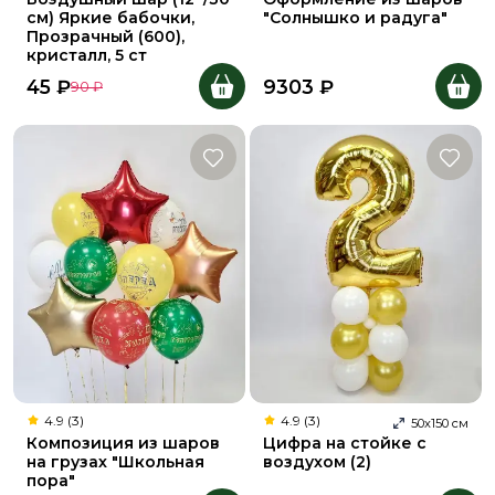
см) Яркие бабочки,
"Солнышко и радуга"
Прозрачный (600),
кристалл, 5 ст
45
₽
9303
₽
90
₽
4.9 (3)
4.9 (3)
50
х
150
см
Композиция из шаров
Цифра на стойке с
на грузах "Школьная
воздухом (2)
пора"