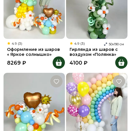
4.9 (3)
4.9 (3)
50
х
190
см
Оформление из шаров
Гирлянда из шаров с
« Яркое солнышко»
воздухом «Полянка»
8269
₽
4100
₽