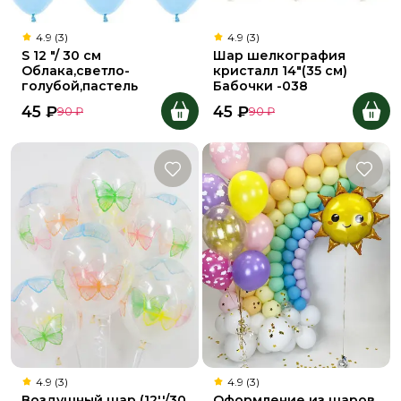
4.9 (3)
4.9 (3)
S 12 "/ 30 см
Шар шелкография
Облака,светло-
кристалл 14"(35 см)
голубой,пастель
Бабочки -038
45
₽
45
₽
90
₽
90
₽
4.9 (3)
4.9 (3)
Воздушный шар (12''/30
Оформление из шаров