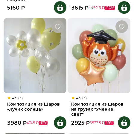
5160
₽
3615
₽
4492.5
₽
-
20
%
4.9 (3)
4.9 (3)
Композиция из Шаров
Композиция из шаров
«Лучик солнца»
на грузах "Учение
свет"
3980
₽
2925
₽
4745
₽
-
17
%
3577.5
₽
-
19
%