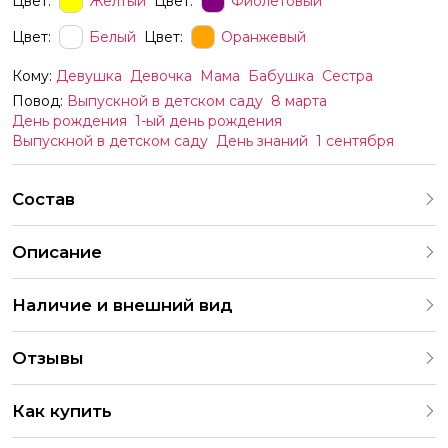
Цвет:
Желтый
Цвет:
Фиолетовый
Цвет:
Белый
Цвет:
Оранжевый
Кому:
Девушка
Девочка
Мама
Бабушка
Сестра
Повод:
Выпускной в детском саду
8 марта
День рождения
1-ый день рождения
Выпускной в детском саду
День знаний
1 сентября
Состав
Описание
Наличие и внешний вид
Каждый набор шаров создается с учетом
Отзывы
индивидуальных предпочтений и тематики праздника. На
нашем сайте представлены различные варианты
4.9
оформления и комбинаций. В случае отсутствия
Как купить
определенных шаров, мы предложим аналогичные по
286 Оценок
203 Отзывов
2 049 Заказов
цвету и стилю. Все заказы согласовываются с клиентом
Вы можете купить букеты сети цветочных магазинов