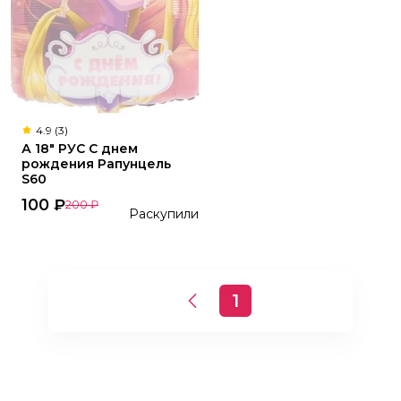
4.9 (3)
А 18" РУС С днем
рождения Рапунцель
S60
100
₽
200
₽
Раскупили
1