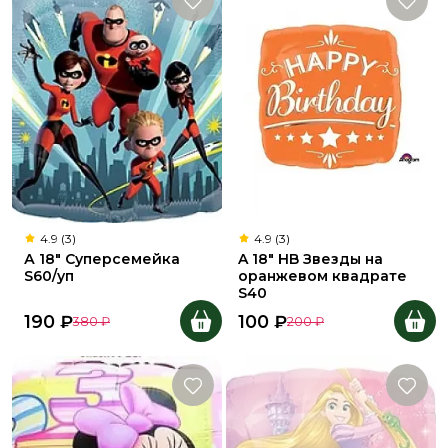
4.9 (3)
4.9 (3)
А 18" Суперсемейка
A 18" HB Звезды на
S60/уп
оранжевом квадрате
S40
190
₽
100
₽
380
₽
200
₽