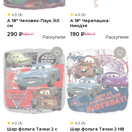
4.9 (3)
4.9 (3)
А 18" Человек-Паук /45
A 18" Черепашка-
см
Ниндзя
290
₽
190
₽
580
₽
380
₽
Раскупили
Раскупили
4.9 (3)
4.9 (3)
Шар фольга Тачки 2 с
Шар фольга Тачки 2 HB