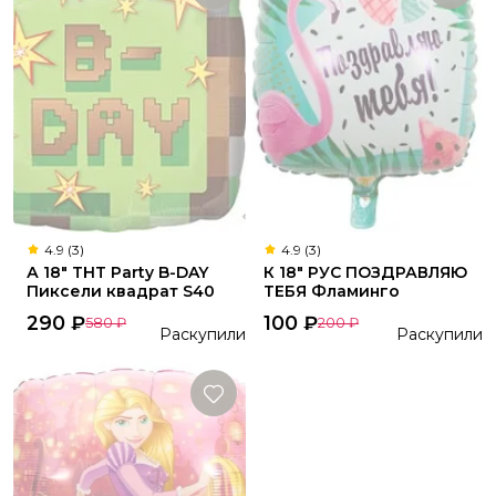
4.9 (3)
4.9 (3)
А 18" THT Party B-DAY
К 18" РУС ПОЗДРАВЛЯЮ
Пиксели квадрат S40
ТЕБЯ Фламинго
290
₽
100
₽
580
₽
200
₽
Раскупили
Раскупили