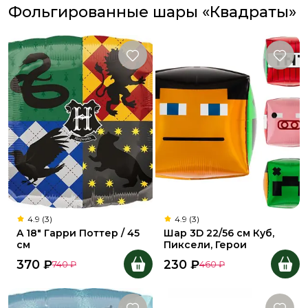
Фольгированные шары «Квадраты»
4.9 (3)
4.9 (3)
A 18" Гарри Поттер / 45
Шар 3D 22/56 см Куб,
см
Пиксели, Герои
370
₽
230
₽
740
₽
460
₽