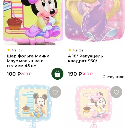
4.9 (3)
4.9 (3)
Шар фольга Минни
A 18" Рапунцель
Маус малышка с
квадрат S60/
гелием 45 см
100
₽
190
₽
200
₽
380
₽
Раскупили