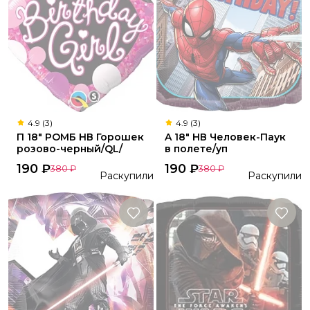
4.9 (3)
4.9 (3)
П 18" РОМБ НВ Горошек
A 18" НВ Человек-Паук
розово-черный/QL/
в полете/уп
190
₽
190
₽
380
₽
380
₽
Раскупили
Раскупили