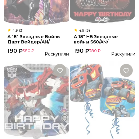
4.9 (3)
4.9 (3)
A 18" Звездные Войны
A 18" HB Звездные
Дарт Вейдер/AN/
войны S60/AN/
190
₽
190
₽
380
₽
380
₽
Раскупили
Раскупили