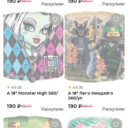
190
₽
190
₽
380
₽
380
₽
Раскупили
Раскупили
4.9 (3)
4.9 (3)
A 18" Monster High S60/
A 18" Лего Ниндзяго
S60/уп
190
₽
190
₽
380
₽
380
₽
Раскупили
Раскупили