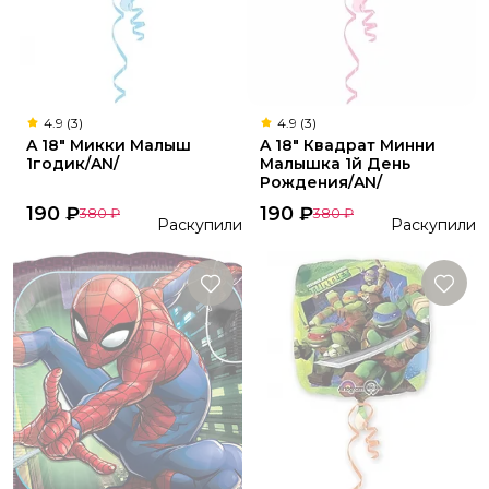
4.9 (3)
4.9 (3)
A 18" Микки Малыш
A 18" Квадрат Минни
1годик/AN/
Малышка 1й День
Рождения/AN/
190
₽
190
₽
380
₽
380
₽
Раскупили
Раскупили