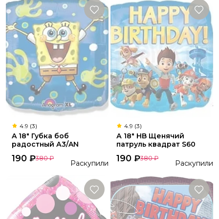
4.9 (3)
4.9 (3)
A 18" Губка боб
А 18" HB Щенячий
радостный А3/AN
патруль квадрат S60
190
₽
190
₽
380
₽
380
₽
Раскупили
Раскупили