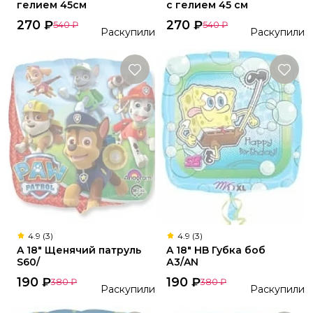
гелием 45см
с гелием 45 см
270
₽
270
₽
540
₽
540
₽
Раскупили
Раскупили
4.9 (3)
4.9 (3)
A 18" Щенячий патруль
A 18" HB Губка боб
S60/
А3/AN
190
₽
190
₽
380
₽
380
₽
Раскупили
Раскупили