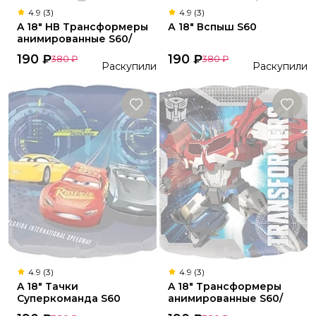
4.9 (3)
4.9 (3)
A 18" HВ Трансформеры
А 18" Вспыш S60
анимированные S60/
190
₽
190
₽
380
₽
380
₽
Раскупили
Раскупили
4.9 (3)
4.9 (3)
A 18" Тачки
A 18" Трансформеры
Суперкоманда S60
анимированные S60/