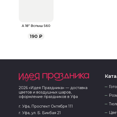
А 18" Вспыш S60
190
₽
Ката
Гот
2026
«
Идея Праздника
» — доставка
цветов и воздушных шаров,
Роз
оформление праздников в
Уфа
Тюл
г. Уфа, Проспект Октября 111
Цве
г. Уфа, ул. Б. Бикбая 21