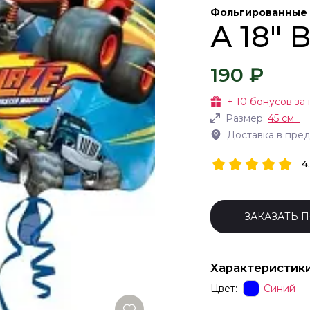
Фольгированные
А 18"
190 ₽
+
10
бонусов за 
Размер:
45 см
Доставка в пре
4
ЗАКАЗАТЬ 
Характеристик
Цвет:
Синий