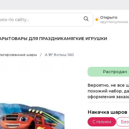
Открыто
круглосуточно
АРЫ
ТОВАРЫ ДЛЯ ПРАЗДНИКА
МЯГКИЕ ИГРУШКИ
ьгированные шары
А 18" Вспыш S60
Распродан
Вероятно, не все 
похожий набор, да
оформления заказа
Накачка шаров
С гелием
Без