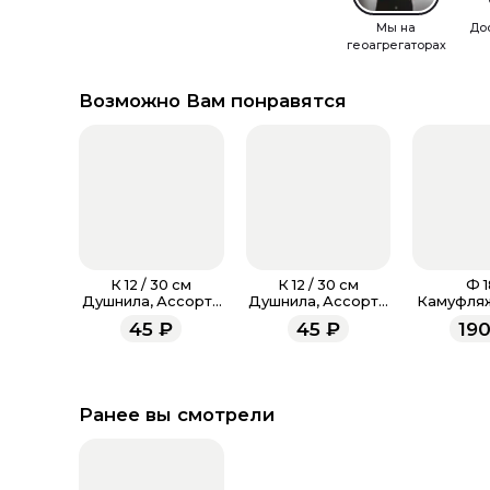
Мы на
До
геоагрегаторах
Возможно Вам понравятся
К 12 / 30 см
К 12 / 30 см
Ф 1
Душнила, Ассорти
Душнила, Ассорти
Камуфляж
Пастель
Пастель
с
45
₽
45
₽
19
Ранее вы смотрели