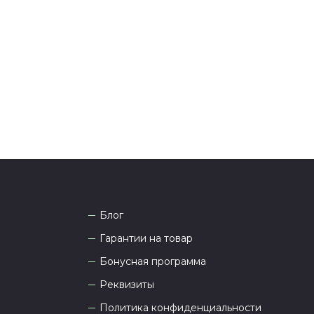
тались вопросы по оформлению заказа, звоните по
она
8 (927) 936-71-86
или напишите WhatsApp
+7
 Наши менеджеры работают ежедневно с 9.00 до
а рады проконсультировать вас.
Блог
Гарантии на товар
Бонусная программа
Реквизиты
Политика конфиденциальности