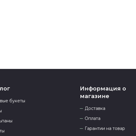
Если у вас ос
номеру телеф
937 333-66-53
.
23.00 и всегд
лог
Информация о
магазине
овые букеты
Доставка
ы
Оплата
ьпаны
Гарантии на товар
ты