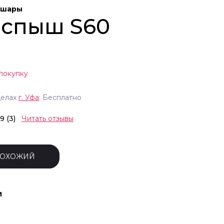
 шары
 Вспыш S60
покупку
делах
г.
Уфа
: Бесплатно
.9 (3)
Читать отзывы
ПОХОЖИЙ
и