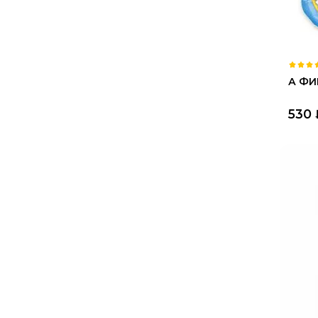
А ФИ
530