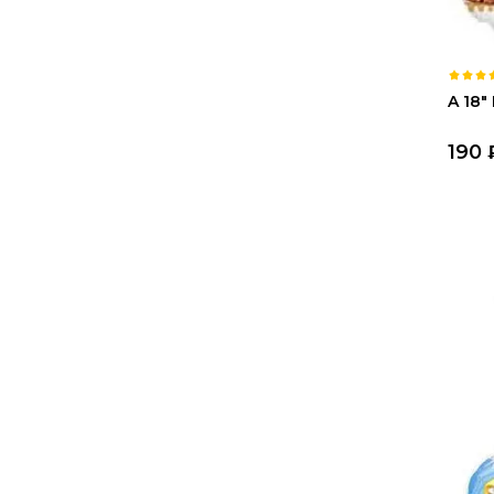
A 18"
190