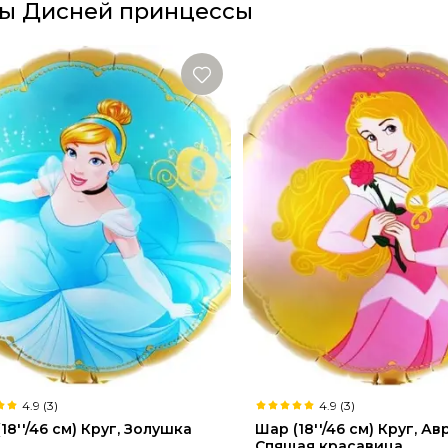
ы Дисней принцессы
4.9 (3)
4.9 (3)
18''/46 см) Круг, Золушка
Шар (18''/46 см) Круг, Ав
Спящая красавица