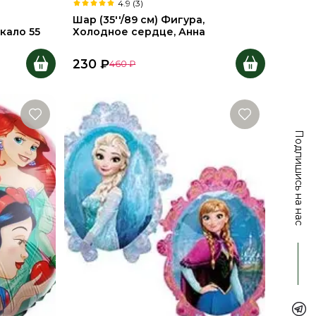
4.9 (3)
Шар (35''/89 см) Фигура,
кало 55
Холодное сердце, Анна
230
₽
460
₽
Подпишись на нас