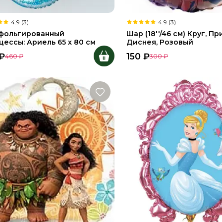
4.9 (3)
4.9 (3)
фольгированный
Шар (18''/46 см) Круг, П
ессы: Ариель 65 х 80 см
Диснея, Розовый
₽
150
₽
460
₽
300
₽