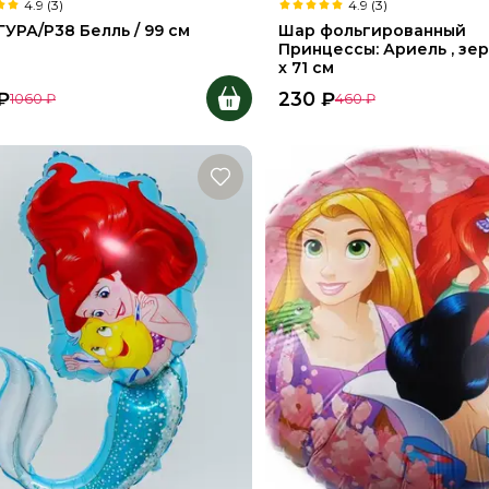
4.9 (3)
4.9 (3)
УРА/P38 Белль / 99 см
Шар фольгированный
Принцессы: Ариель , зер
х 71 см
₽
230
₽
1060
₽
460
₽