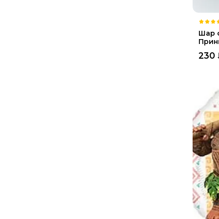
Шар 
Принц
230