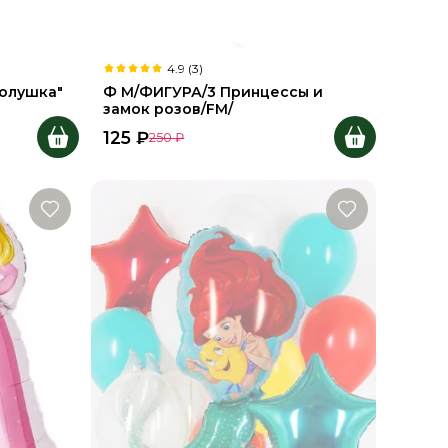
4.9 (3)
олушка"
Ф М/ФИГУРА/3 Принцессы и
замок розов/FM/
125
₽
250
₽