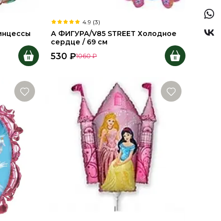
4.9 (3)
ринцессы
А ФИГУРА/V85 STREET Холодное
сердце / 69 см
530
₽
1060
₽