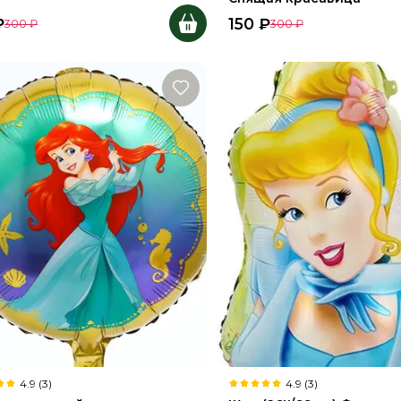
₽
150
₽
300
₽
300
₽
4.9 (3)
4.9 (3)