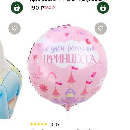
190
₽
380
₽
4.9 (3)