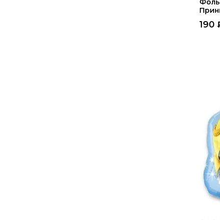
Фоль
Прин
190