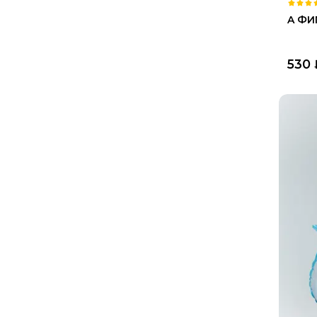
A ФИГ
530