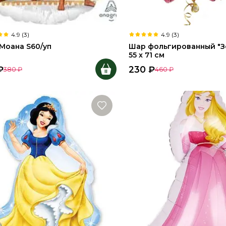
4.9 (3)
4.9 (3)
 Моана S60/уп
Шар фольгированный "З
55 х 71 см
₽
230
₽
380
₽
460
₽