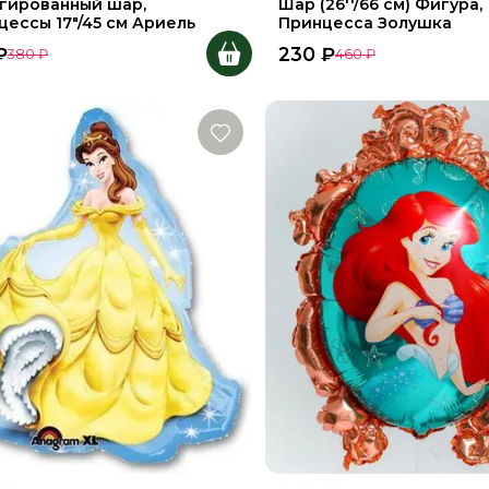
гированный шар,
Шар (26''/66 см) Фигура,
цессы 17"/45 см Ариель
Принцесса Золушка
₽
230
₽
380
₽
460
₽