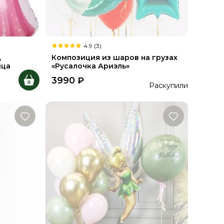
4.9 (3)
,
Композиция из шаров на грузах
ица
«Русалочка Ариэль»
3990
₽
Раскупили