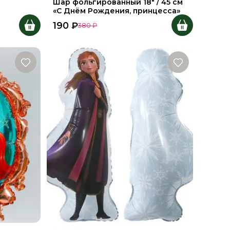
Шар фольгированный 18" / 45 см
«С Днём Рождения, принцесса»
190
₽
380
₽