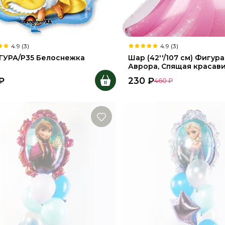
4.9 (3)
4.9 (3)
ГУРА/P35 Белоснежка
Шар (42''/107 см) Фигура
Аврора, Спящая красав
₽
230
₽
460
₽