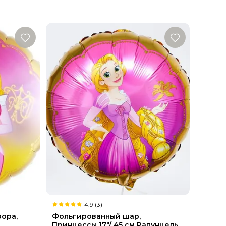
4.9 (3)
рора,
Фольгированный шар,
Принцессы 17"/ 45 см Рапунцель