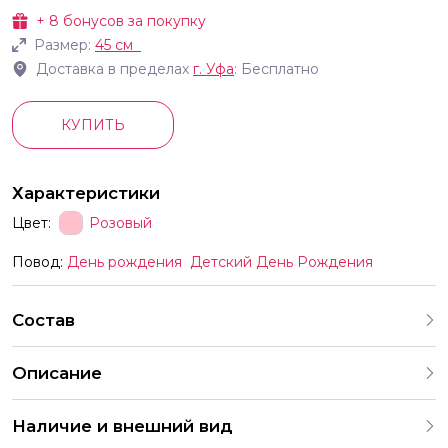
+
8
бонусов за покупку
Размер:
45 см
Доставка в пределах
г.
Уфа
: Бесплатно
КУПИТЬ
Характеристики
Цвет:
Розовый
Повод:
День рождения
Детский День Рождения
Состав
Описание
Фольгированный Шар 1846 см Круг Аврора Спящая
Наличие и внешний вид
красавица для украшения праздника приспособлен под