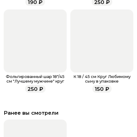
190
₽
250
₽
всегда рады проконсультировать вас.
Фольгированный шар 18"/45
К 18 / 45 см Круг Любимому
см "Лучшему мужчине" круг
сыну в упаковке
250
₽
150
₽
Ранее вы смотрели