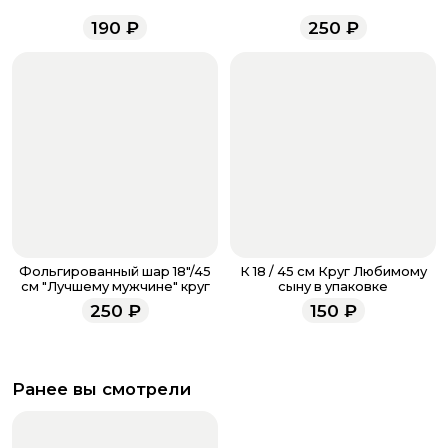
менеджеры работают ежедневно с 9.00 до 23.00 и
190
₽
250
₽
всегда рады проконсультировать вас.
Фольгированный шар 18"/45
К 18 / 45 см Круг Любимому
см "Лучшему мужчине" круг
сыну в упаковке
250
₽
150
₽
Ранее вы смотрели