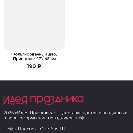
Фольгированный шар,
Принцессы 17"/ 45 см
Рапунцель
190
₽
2026
«
Идея Праздника
» — доставка цветов и воздушных
шаров, оформление праздников в
Уфа
г. Уфа, Проспект Октября 111