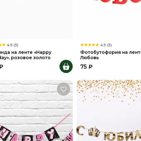
4.9 (3)
4.9 (3)
янда на ленте «Happy
Фотобутофория на лент
day», розовое золото
Любовь
₽
75
₽