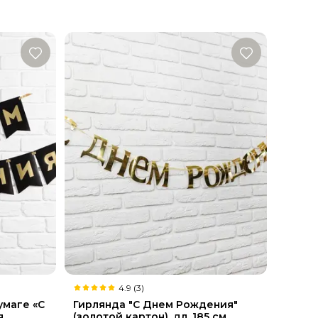
4.9 (3)
умаге «С
Гирлянда "С Днем Рождения"
,
(золотой картон), дл. 185 см