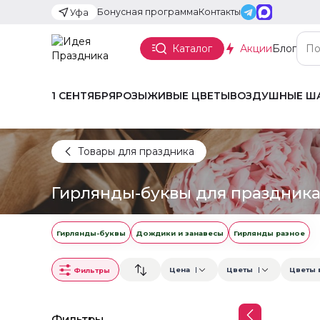
Бонусная программа
Контакты
Уфа
Каталог
Акции
Блог
1 СЕНТЯБРЯ
РОЗЫ
ЖИВЫЕ ЦВЕТЫ
ВОЗДУШНЫЕ Ш
Товары для праздника
Гирлянды-буквы для праздник
Гирлянды-буквы
Дождики и занавесы
Гирлянды разное
Цена
Цветы
Цветы 
Фильтры
Фильтры