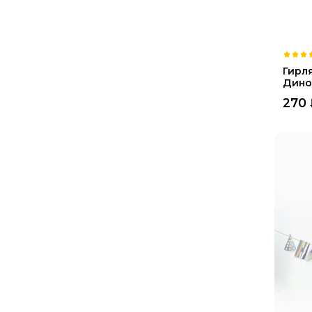
Гирл
Дино
270