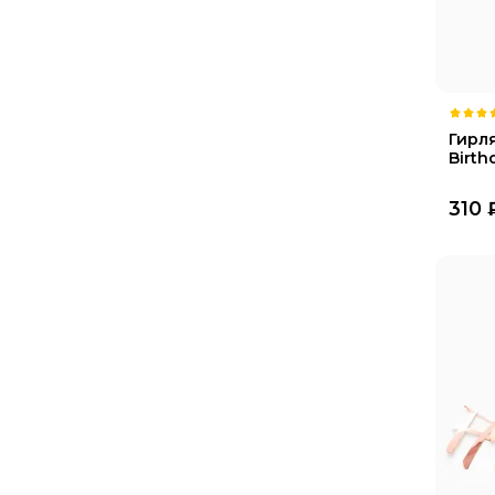
Гирл
Birth
310