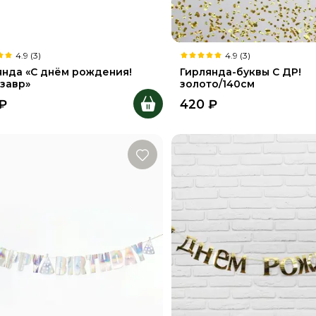
4.9 (3)
4.9 (3)
янда «С днём рождения!
Гирлянда-буквы С ДР!
завр»
золото/140см
₽
420
₽