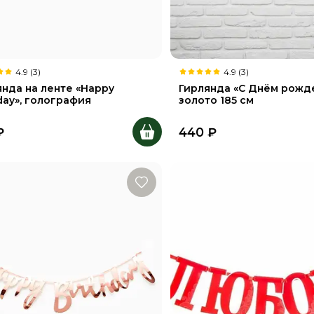
4.9 (3)
4.9 (3)
янда на ленте «Happy
Гирлянда «С Днём рожд
day», голография
золото 185 см
₽
440
₽