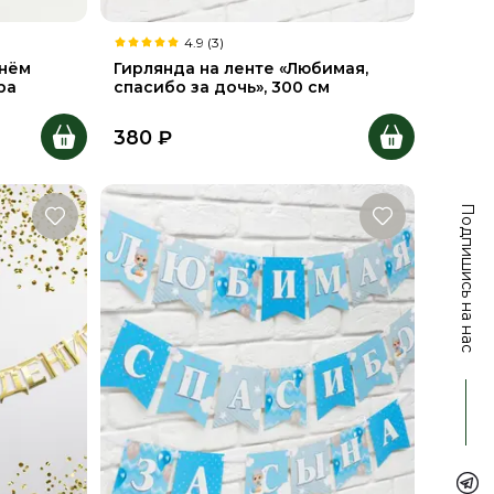
4.9 (3)
днём
Гирлянда на ленте «Любимая,
ра
спасибо за дочь», 300 см
380
₽
Подпишись на нас