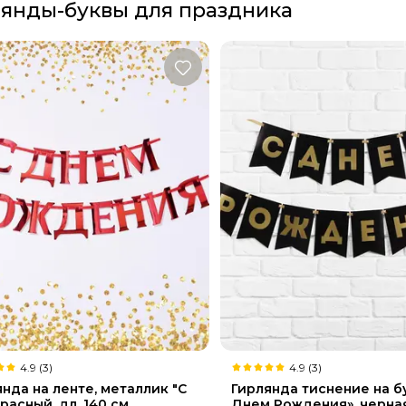
янды-буквы для праздника
4.9 (3)
4.9 (3)
нда на ленте, металлик "С
Гирлянда тиснение на б
расный, дл. 140 см.
Днем Рождения», черная