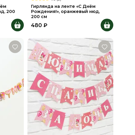
нём
Гирлянда на ленте «С Днём
д, 200
Рождения!», оранжевый нюд,
200 см
480
₽