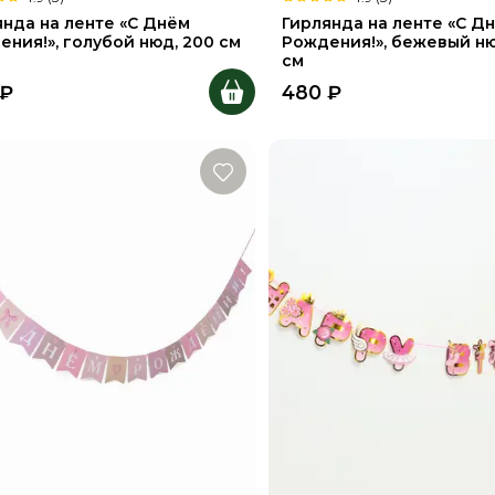
янда на ленте «С Днём
Гирлянда на ленте «С Д
ния!», голубой нюд, 200 см
Рождения!», бежевый ню
см
₽
480
₽