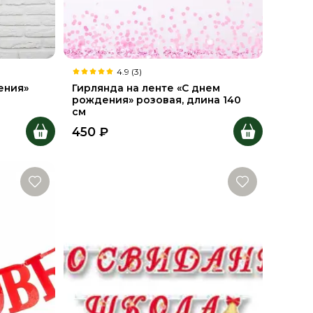
4.9 (3)
ения»
Гирлянда на ленте «С днем
рождения» розовая, длина 140
см
450
₽