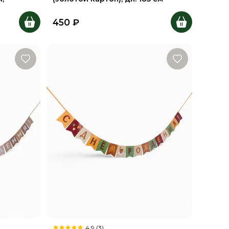
450
₽
4.9 (3)