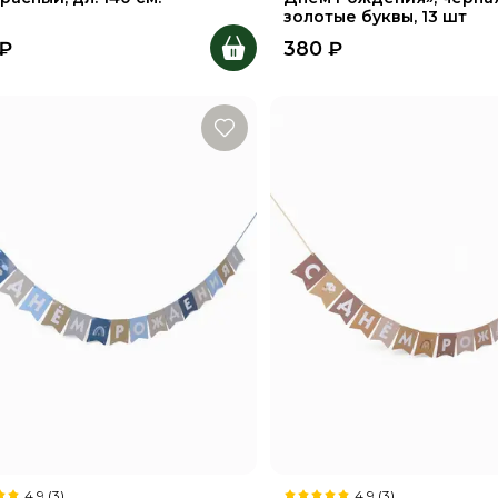
золотые буквы, 13 шт
₽
380
₽
4.9 (3)
4.9 (3)