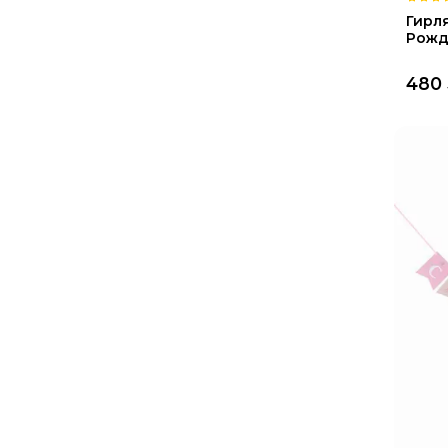
Гирл
Рожде
480