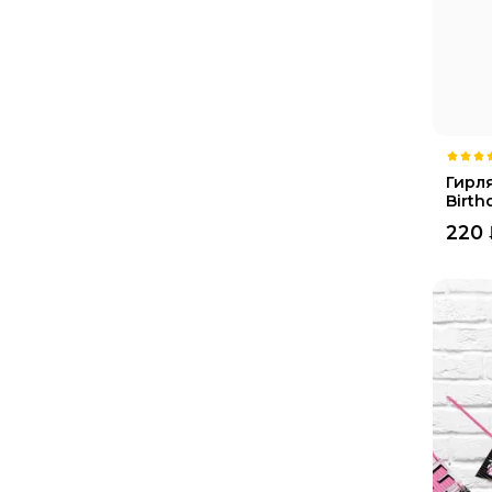
Гирл
Birth
220