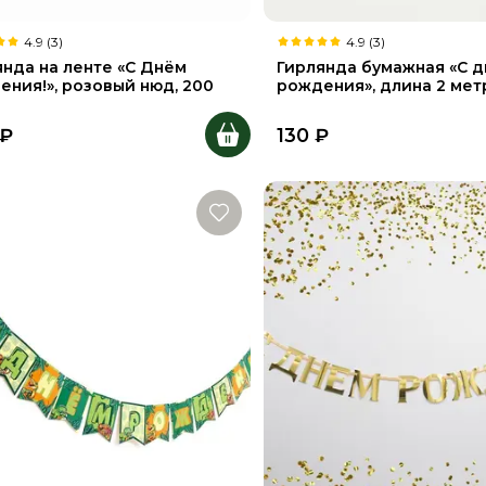
4.9 (3)
4.9 (3)
янда на ленте «С Днём
Гирлянда бумажная «C 
ения!», розовый нюд, 200
рождения», длина 2 мет
₽
130
₽