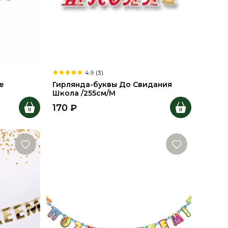
4.9 (3)
е
Гирлянда-буквы До Свидания
Школа /255см/М
170
₽