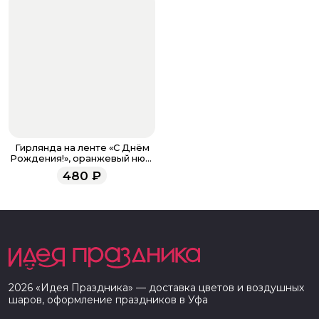
Гирлянда на ленте «С Днём
Рождения!», оранжевый нюд,
200 см
480
₽
2026
«
Идея Праздника
» — доставка цветов и воздушных
шаров, оформление праздников в
Уфа