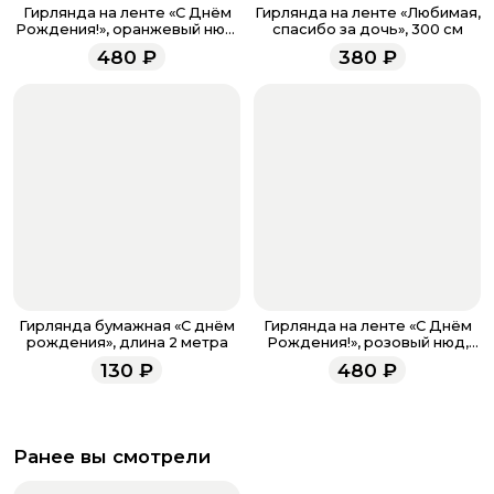
звоните по номеру телефона
8 (927) 936-71-86
или
Гирлянда на ленте «С Днём
Гирлянда на ленте «Любимая,
напишите WhatsApp
+7 937 333-66-53
. Наши
Рождения!», оранжевый нюд,
спасибо за дочь», 300 см
200 см
менеджеры работают ежедневно с 9.00 до 23.00 и
480
₽
380
₽
всегда рады проконсультировать вас.
Гирлянда бумажная «C днём
Гирлянда на ленте «С Днём
рождения», длина 2 метра
Рождения!», розовый нюд,
200 см
130
₽
480
₽
Ранее вы смотрели